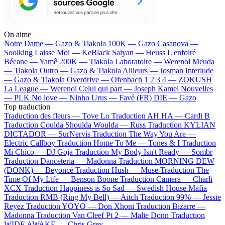
On aime
Notre Dame —
Gazo & Tiakola
100K —
Gazo
Casanova —
Soolking
Laisse Moi —
KeBlack
Saiyan —
Heuss L'enfoiré
Bécane —
Yamê
200K —
Tiakola
Laboratoire —
Werenoi
Meuda
—
Tiakola
Outro —
Gazo & Tiakola
Ailleurs —
Josman
Interlude
—
Gazo & Tiakola
Overdrive —
Ofenbach
1 2 3 4 —
ZOKUSH
La League —
Werenoi
Celui qui part —
Joseph Kamel
Nouvelles
—
PLK
No love —
Ninho
Urus —
Favé (FR)
DIE —
Gazo
Top traduction
Traduction des fleurs —
Tove Lo
Traduction AH HA —
Cardi B
Traduction Coulda Shoulda Woulda —
Russ
Traduction KYLIAN
DICTADOR —
SurNervis
Traduction The Way You Are —
Electric Callboy
Traduction Home To Me —
Tones & I
Traduction
Mi Chico —
DJ Goja
Traduction My Body Isn't Ready —
Sombr
Traduction Danceteria —
Madonna
Traduction MORNING DEW
(DONK) —
Beyoncé
Traduction Hush —
Muse
Traduction The
Time Of My Life —
Benson Boone
Traduction Camera —
Charli
XCX
Traduction Happiness is So Sad —
Swedish House Mafia
Traduction RMB (Ring My Bell) —
Aitch
Traduction 99% —
Jessie
Reyez
Traduction YOYO —
Don Xhoni
Traduction Bizarre —
Madonna
Traduction Van Cleef Pt 2 —
Malie Donn
Traduction
WIDE AWAKE —
Chris Grey