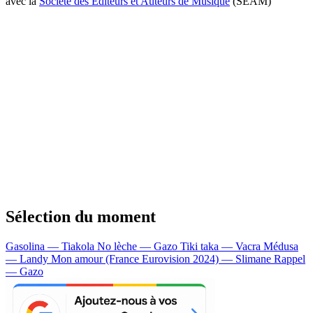
avec la
Société des Editeurs et Auteurs de Musique
(SEAM)
Sélection du moment
Gasolina — Tiakola
No lèche — Gazo
Tiki taka — Vacra
Médusa
— Landy
Mon amour (France Eurovision 2024) — Slimane
Rappel
— Gazo