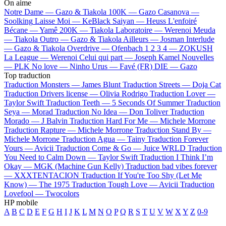
On aime
Notre Dame —
Gazo & Tiakola
100K —
Gazo
Casanova —
Soolking
Laisse Moi —
KeBlack
Saiyan —
Heuss L'enfoiré
Bécane —
Yamê
200K —
Tiakola
Laboratoire —
Werenoi
Meuda
—
Tiakola
Outro —
Gazo & Tiakola
Ailleurs —
Josman
Interlude
—
Gazo & Tiakola
Overdrive —
Ofenbach
1 2 3 4 —
ZOKUSH
La League —
Werenoi
Celui qui part —
Joseph Kamel
Nouvelles
—
PLK
No love —
Ninho
Urus —
Favé (FR)
DIE —
Gazo
Top traduction
Traduction Monsters —
James Blunt
Traduction Streets —
Doja Cat
Traduction Drivers license —
Olivia Rodrigo
Traduction Lover —
Taylor Swift
Traduction Teeth —
5 Seconds Of Summer
Traduction
Seya —
Morad
Traduction No Idea —
Don Toliver
Traduction
Morado —
J Balvin
Traduction Hard For Me —
Michele Morrone
Traduction Rapture —
Michele Morrone
Traduction Stand By —
Michele Morrone
Traduction Agua —
Tainy
Traduction Forever
Yours —
Avicii
Traduction Come & Go —
Juice WRLD
Traduction
You Need to Calm Down —
Taylor Swift
Traduction I Think I’m
Okay —
MGK (Machine Gun Kelly)
Traduction bad vibes forever
—
XXXTENTACION
Traduction If You're Too Shy (Let Me
Know) —
The 1975
Traduction Tough Love —
Avicii
Traduction
Lovefool —
Twocolors
HP mobile
A
B
C
D
E
F
G
H
I
J
K
L
M
N
O
P
Q
R
S
T
U
V
W
X
Y
Z
0-9