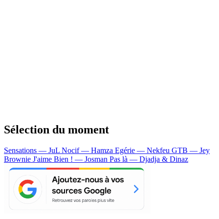
Sélection du moment
Sensations — JuL
Nocif — Hamza
Egérie — Nekfeu
GTB — Jey
Brownie
J'aime Bien ! — Josman
Pas là — Djadja & Dinaz