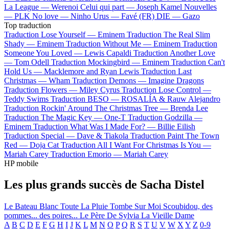
La League —
Werenoi
Celui qui part —
Joseph Kamel
Nouvelles
—
PLK
No love —
Ninho
Urus —
Favé (FR)
DIE —
Gazo
Top traduction
Traduction Lose Yourself —
Eminem
Traduction The Real Slim
Shady —
Eminem
Traduction Without Me —
Eminem
Traduction
Someone You Loved —
Lewis Capaldi
Traduction Another Love
—
Tom Odell
Traduction Mockingbird —
Eminem
Traduction Can't
Hold Us —
Macklemore and Ryan Lewis
Traduction Last
Christmas —
Wham
Traduction Demons —
Imagine Dragons
Traduction Flowers —
Miley Cyrus
Traduction Lose Control —
Teddy Swims
Traduction BESO —
ROSALÍA & Rauw Alejandro
Traduction Rockin' Around The Christmas Tree —
Brenda Lee
Traduction The Magic Key —
One-T
Traduction Godzilla —
Eminem
Traduction What Was I Made For? —
Billie Eilish
Traduction Special —
Dave & Tiakola
Traduction Paint The Town
Red —
Doja Cat
Traduction All I Want For Christmas Is You —
Mariah Carey
Traduction Emorio —
Mariah Carey
HP mobile
Les plus grands succès de Sacha Distel
Le Bateau Blanc
Toute La Pluie Tombe Sur Moi
Scoubidou, des
pommes... des poires...
Le Père De Sylvia
La Vieille Dame
A
B
C
D
E
F
G
H
I
J
K
L
M
N
O
P
Q
R
S
T
U
V
W
X
Y
Z
0-9