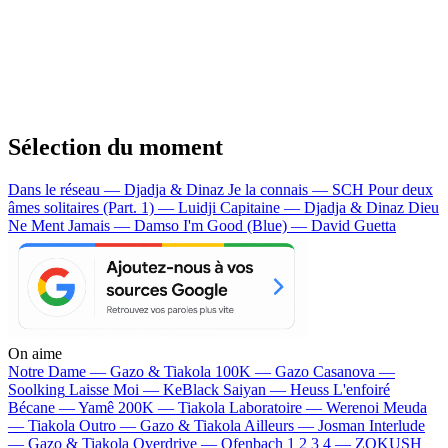
Sélection du moment
Dans le réseau — Djadja & Dinaz
Je la connais — SCH
Pour deux
âmes solitaires (Part. 1) — Luidji
Capitaine — Djadja & Dinaz
Dieu
Ne Ment Jamais — Damso
I'm Good (Blue) — David Guetta
On aime
Notre Dame —
Gazo & Tiakola
100K —
Gazo
Casanova —
Soolking
Laisse Moi —
KeBlack
Saiyan —
Heuss L'enfoiré
Bécane —
Yamê
200K —
Tiakola
Laboratoire —
Werenoi
Meuda
—
Tiakola
Outro —
Gazo & Tiakola
Ailleurs —
Josman
Interlude
—
Gazo & Tiakola
Overdrive —
Ofenbach
1 2 3 4 —
ZOKUSH