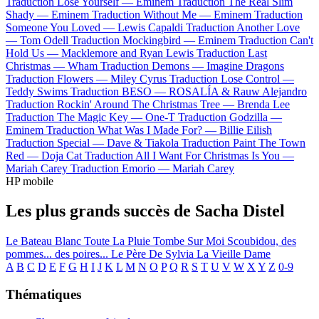
Traduction Lose Yourself —
Eminem
Traduction The Real Slim
Shady —
Eminem
Traduction Without Me —
Eminem
Traduction
Someone You Loved —
Lewis Capaldi
Traduction Another Love
—
Tom Odell
Traduction Mockingbird —
Eminem
Traduction Can't
Hold Us —
Macklemore and Ryan Lewis
Traduction Last
Christmas —
Wham
Traduction Demons —
Imagine Dragons
Traduction Flowers —
Miley Cyrus
Traduction Lose Control —
Teddy Swims
Traduction BESO —
ROSALÍA & Rauw Alejandro
Traduction Rockin' Around The Christmas Tree —
Brenda Lee
Traduction The Magic Key —
One-T
Traduction Godzilla —
Eminem
Traduction What Was I Made For? —
Billie Eilish
Traduction Special —
Dave & Tiakola
Traduction Paint The Town
Red —
Doja Cat
Traduction All I Want For Christmas Is You —
Mariah Carey
Traduction Emorio —
Mariah Carey
HP mobile
Les plus grands succès de Sacha Distel
Le Bateau Blanc
Toute La Pluie Tombe Sur Moi
Scoubidou, des
pommes... des poires...
Le Père De Sylvia
La Vieille Dame
A
B
C
D
E
F
G
H
I
J
K
L
M
N
O
P
Q
R
S
T
U
V
W
X
Y
Z
0-9
Thématiques