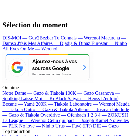
Sélection du moment
DIS-MOI — Guy2Bezbar
Tu Connais — Werenoi
Macarena —
Damso
J'fais Mes Affaires — Djadja & Dinaz
Eurostar — Ninho
All Eyes On Me — Werenoi
On aime
Notre Dame —
Gazo & Tiakola
100K —
Gazo
Casanova —
Soolking
Laisse Moi —
KeBlack
Saiyan —
Heuss L'enfoiré
Bécane —
Yamê
200K —
Tiakola
Laboratoire —
Werenoi
Meuda
—
Tiakola
Outro —
Gazo & Tiakola
Ailleurs —
Josman
Interlude
—
Gazo & Tiakola
Overdrive —
Ofenbach
1 2 3 4 —
ZOKUSH
La League —
Werenoi
Celui qui part —
Joseph Kamel
Nouvelles
—
PLK
No love —
Ninho
Urus —
Favé (FR)
DIE —
Gazo
Top traduction