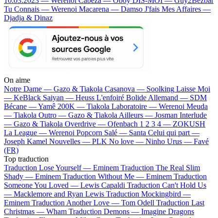
10.03.2023 — Werenoi
Cabeza — Oboy
DIS-MOI — Guy2Bezbar
Tu Connais — Werenoi
Macarena — Damso
J'fais Mes Affaires —
Djadja & Dinaz
On aime
Notre Dame —
Gazo & Tiakola
Casanova —
Soolking
Laisse Moi
—
KeBlack
Saiyan —
Heuss L'enfoiré
Bolide Allemand —
SDM
Bécane —
Yamê
200K —
Tiakola
Laboratoire —
Werenoi
Meuda
—
Tiakola
Outro —
Gazo & Tiakola
Ailleurs —
Josman
Interlude
—
Gazo & Tiakola
Overdrive —
Ofenbach
1 2 3 4 —
ZOKUSH
La League —
Werenoi
Popcorn Salé —
Santa
Celui qui part —
Joseph Kamel
Nouvelles —
PLK
No love —
Ninho
Urus —
Favé
(FR)
Top traduction
Traduction Lose Yourself —
Eminem
Traduction The Real Slim
Shady —
Eminem
Traduction Without Me —
Eminem
Traduction
Someone You Loved —
Lewis Capaldi
Traduction Can't Hold Us
—
Macklemore and Ryan Lewis
Traduction Mockingbird —
Eminem
Traduction Another Love —
Tom Odell
Traduction Last
Christmas —
Wham
Traduction Demons —
Imagine Dragons