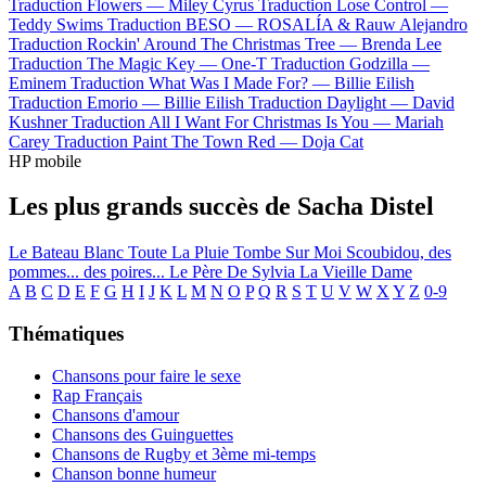
Traduction Flowers —
Miley Cyrus
Traduction Lose Control —
Teddy Swims
Traduction BESO —
ROSALÍA & Rauw Alejandro
Traduction Rockin' Around The Christmas Tree —
Brenda Lee
Traduction The Magic Key —
One-T
Traduction Godzilla —
Eminem
Traduction What Was I Made For? —
Billie Eilish
Traduction Emorio —
Billie Eilish
Traduction Daylight —
David
Kushner
Traduction All I Want For Christmas Is You —
Mariah
Carey
Traduction Paint The Town Red —
Doja Cat
HP mobile
Les plus grands succès de Sacha Distel
Le Bateau Blanc
Toute La Pluie Tombe Sur Moi
Scoubidou, des
pommes... des poires...
Le Père De Sylvia
La Vieille Dame
A
B
C
D
E
F
G
H
I
J
K
L
M
N
O
P
Q
R
S
T
U
V
W
X
Y
Z
0-9
Thématiques
Chansons pour faire le sexe
Rap Français
Chansons d'amour
Chansons des Guinguettes
Chansons de Rugby et 3ème mi-temps
Chanson bonne humeur