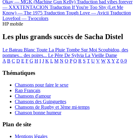
Okay —
MGK (Machine Gun Kelly)
Traduction bad vibes forever
—
XXXTENTACION
Traduction If You're Too Shy (Let Me
Know) —
The 1975
Traduction Tough Love —
Avicii
Traduction
Lovefool —
Twocolors
HP mobile
Les plus grands succès de Sacha Distel
Le Bateau Blanc
Toute La Pluie Tombe Sur Moi
Scoubidou, des
pommes... des poires...
Le Père De Sylvia
La Vieille Dame
A
B
C
D
E
F
G
H
I
J
K
L
M
N
O
P
Q
R
S
T
U
V
W
X
Y
Z
0-9
Thématiques
Chansons pour faire le sexe
Rap Français
Chansons d'amour
Chansons des Guinguettes
Chansons de Rugby et 3ème mi-temps
Chanson bonne humeur
Plan de site
Mentions légales