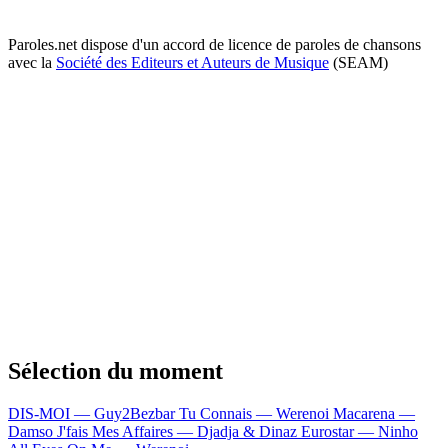
Paroles.net dispose d'un accord de licence de paroles de chansons
avec la
Société des Editeurs et Auteurs de Musique
(SEAM)
Sélection du moment
DIS-MOI — Guy2Bezbar
Tu Connais — Werenoi
Macarena —
Damso
J'fais Mes Affaires — Djadja & Dinaz
Eurostar — Ninho