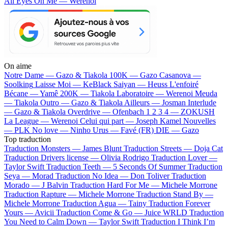
All Eyes On Me — Werenoi
On aime
Notre Dame —
Gazo & Tiakola
100K —
Gazo
Casanova —
Soolking
Laisse Moi —
KeBlack
Saiyan —
Heuss L'enfoiré
Bécane —
Yamê
200K —
Tiakola
Laboratoire —
Werenoi
Meuda
—
Tiakola
Outro —
Gazo & Tiakola
Ailleurs —
Josman
Interlude
—
Gazo & Tiakola
Overdrive —
Ofenbach
1 2 3 4 —
ZOKUSH
La League —
Werenoi
Celui qui part —
Joseph Kamel
Nouvelles
—
PLK
No love —
Ninho
Urus —
Favé (FR)
DIE —
Gazo
Top traduction
Traduction Monsters —
James Blunt
Traduction Streets —
Doja Cat
Traduction Drivers license —
Olivia Rodrigo
Traduction Lover —
Taylor Swift
Traduction Teeth —
5 Seconds Of Summer
Traduction
Seya —
Morad
Traduction No Idea —
Don Toliver
Traduction
Morado —
J Balvin
Traduction Hard For Me —
Michele Morrone
Traduction Rapture —
Michele Morrone
Traduction Stand By —
Michele Morrone
Traduction Agua —
Tainy
Traduction Forever
Yours —
Avicii
Traduction Come & Go —
Juice WRLD
Traduction
You Need to Calm Down —
Taylor Swift
Traduction I Think I’m