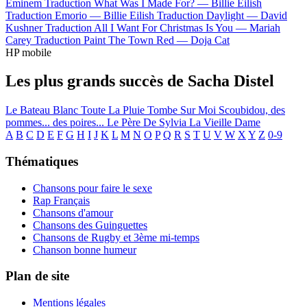
Eminem
Traduction What Was I Made For? —
Billie Eilish
Traduction Emorio —
Billie Eilish
Traduction Daylight —
David
Kushner
Traduction All I Want For Christmas Is You —
Mariah
Carey
Traduction Paint The Town Red —
Doja Cat
HP mobile
Les plus grands succès de Sacha Distel
Le Bateau Blanc
Toute La Pluie Tombe Sur Moi
Scoubidou, des
pommes... des poires...
Le Père De Sylvia
La Vieille Dame
A
B
C
D
E
F
G
H
I
J
K
L
M
N
O
P
Q
R
S
T
U
V
W
X
Y
Z
0-9
Thématiques
Chansons pour faire le sexe
Rap Français
Chansons d'amour
Chansons des Guinguettes
Chansons de Rugby et 3ème mi-temps
Chanson bonne humeur
Plan de site
Mentions légales