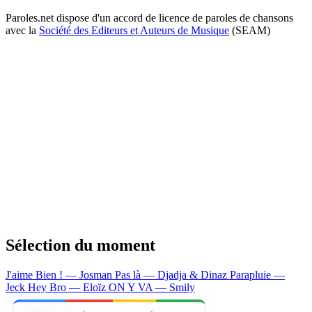
Paroles.net dispose d'un accord de licence de paroles de chansons
avec la
Société des Editeurs et Auteurs de Musique
(SEAM)
Sélection du moment
J'aime Bien ! — Josman
Pas là — Djadja & Dinaz
Parapluie —
Jeck
Hey Bro — Eloïz
ON Y VA — Smily