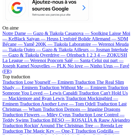
On aime
Notre Dame —
Gazo & Tiakola
Casanova —
Soolking
Laisse Moi
—
KeBlack
Saiyan —
Heuss L'enfoiré
Bolide Allemand —
SDM
Bécane —
Yamê
200K —
Tiakola
Laboratoire —
Werenoi
Meuda
—
Tiakola
Outro —
Gazo & Tiakola
Ailleurs —
Josman
Interlude
—
Gazo & Tiakola
Overdrive —
Ofenbach
1 2 3 4 —
ZOKUSH
La League —
Werenoi
Popcorn Salé —
Santa
Celui qui part —
Joseph Kamel
Nouvelles —
PLK
No love —
Ninho
Urus —
Favé
(FR)
Top traduction
Traduction Lose Yourself —
Eminem
Traduction The Real Slim
Shady —
Eminem
Traduction Without Me —
Eminem
Traduction
Someone You Loved —
Lewis Capaldi
Traduction Can't Hold Us
—
Macklemore and Ryan Lewis
Traduction Mockingbird —
Eminem
Traduction Another Love —
Tom Odell
Traduction Last
Christmas —
Wham
Traduction Demons —
Imagine Dragons
Traduction Flowers —
Miley Cyrus
Traduction Lose Control —
Teddy Swims
Traduction BESO —
ROSALÍA & Rauw Alejandro
Traduction Rockin' Around The Christmas Tree —
Brenda Lee
Traduction The Magic Key —
One-T
Traduction Godzilla —