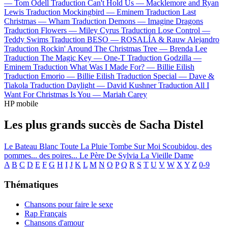
—
Tom Odell
Traduction Can't Hold Us —
Macklemore and Ryan
Lewis
Traduction Mockingbird —
Eminem
Traduction Last
Christmas —
Wham
Traduction Demons —
Imagine Dragons
Traduction Flowers —
Miley Cyrus
Traduction Lose Control —
Teddy Swims
Traduction BESO —
ROSALÍA & Rauw Alejandro
Traduction Rockin' Around The Christmas Tree —
Brenda Lee
Traduction The Magic Key —
One-T
Traduction Godzilla —
Eminem
Traduction What Was I Made For? —
Billie Eilish
Traduction Emorio —
Billie Eilish
Traduction Special —
Dave &
Tiakola
Traduction Daylight —
David Kushner
Traduction All I
Want For Christmas Is You —
Mariah Carey
HP mobile
Les plus grands succès de Sacha Distel
Le Bateau Blanc
Toute La Pluie Tombe Sur Moi
Scoubidou, des
pommes... des poires...
Le Père De Sylvia
La Vieille Dame
A
B
C
D
E
F
G
H
I
J
K
L
M
N
O
P
Q
R
S
T
U
V
W
X
Y
Z
0-9
Thématiques
Chansons pour faire le sexe
Rap Français
Chansons d'amour