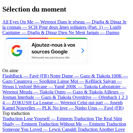
Sélection du moment
All Eyes On Me — Werenoi
Dans le réseau — Djadja & Dinaz
Je
la connais — SCH
Pour deux âmes solitaires (Part. 1) — Luidji
Capitaine — Djadja & Dinaz
Dieu Ne Ment Jamais — Damso
On aime
FlashBack —
Favé (FR)
Notre Dame —
Gazo & Tiakola
100K —
Gazo
Casanova —
Soolking
Laisse Moi —
KeBlack
Saiyan —
Heuss L'enfoiré
Bécane —
Yamê
200K —
Tiakola
Laboratoire —
Werenoi
Meuda —
Tiakola
Outro —
Gazo & Tiakola
Ailleurs —
Josman
Interlude —
Gazo & Tiakola
Overdrive —
Ofenbach
1 2 3
4 —
ZOKUSH
La League —
Werenoi
Celui qui part —
Joseph
Kamel
Nouvelles —
PLK
No love —
Ninho
Urus —
Favé (FR)
Top traduction
Traduction Lose Yourself —
Eminem
Traduction The Real Slim
Shady —
Eminem
Traduction Without Me —
Eminem
Traduction
Someone You Loved —
Lewis Capaldi
Traduction Another Love