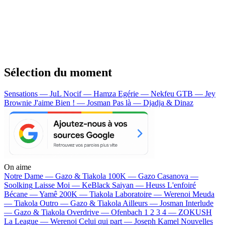
Sélection du moment
Sensations — JuL
Nocif — Hamza
Egérie — Nekfeu
GTB — Jey
Brownie
J'aime Bien ! — Josman
Pas là — Djadja & Dinaz
On aime
Notre Dame —
Gazo & Tiakola
100K —
Gazo
Casanova —
Soolking
Laisse Moi —
KeBlack
Saiyan —
Heuss L'enfoiré
Bécane —
Yamê
200K —
Tiakola
Laboratoire —
Werenoi
Meuda
—
Tiakola
Outro —
Gazo & Tiakola
Ailleurs —
Josman
Interlude
—
Gazo & Tiakola
Overdrive —
Ofenbach
1 2 3 4 —
ZOKUSH
La League —
Werenoi
Celui qui part —
Joseph Kamel
Nouvelles