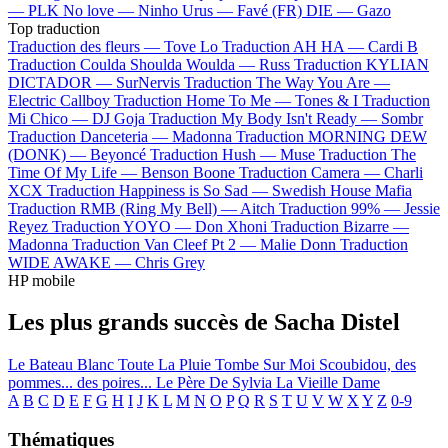
—
PLK
No love —
Ninho
Urus —
Favé (FR)
DIE —
Gazo
Top traduction
Traduction des fleurs —
Tove Lo
Traduction AH HA —
Cardi B
Traduction Coulda Shoulda Woulda —
Russ
Traduction KYLIAN
DICTADOR —
SurNervis
Traduction The Way You Are —
Electric Callboy
Traduction Home To Me —
Tones & I
Traduction
Mi Chico —
DJ Goja
Traduction My Body Isn't Ready —
Sombr
Traduction Danceteria —
Madonna
Traduction MORNING DEW
(DONK) —
Beyoncé
Traduction Hush —
Muse
Traduction The
Time Of My Life —
Benson Boone
Traduction Camera —
Charli
XCX
Traduction Happiness is So Sad —
Swedish House Mafia
Traduction RMB (Ring My Bell) —
Aitch
Traduction 99% —
Jessie
Reyez
Traduction YOYO —
Don Xhoni
Traduction Bizarre —
Madonna
Traduction Van Cleef Pt 2 —
Malie Donn
Traduction
WIDE AWAKE —
Chris Grey
HP mobile
Les plus grands succès de Sacha Distel
Le Bateau Blanc
Toute La Pluie Tombe Sur Moi
Scoubidou, des
pommes... des poires...
Le Père De Sylvia
La Vieille Dame
A
B
C
D
E
F
G
H
I
J
K
L
M
N
O
P
Q
R
S
T
U
V
W
X
Y
Z
0-9
Thématiques