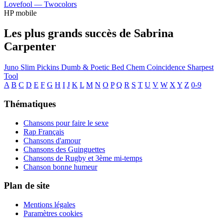
Lovefool —
Twocolors
HP mobile
Les plus grands succès de Sabrina
Carpenter
Juno
Slim Pickins
Dumb & Poetic
Bed Chem
Coincidence
Sharpest
Tool
A
B
C
D
E
F
G
H
I
J
K
L
M
N
O
P
Q
R
S
T
U
V
W
X
Y
Z
0-9
Thématiques
Chansons pour faire le sexe
Rap Français
Chansons d'amour
Chansons des Guinguettes
Chansons de Rugby et 3ème mi-temps
Chanson bonne humeur
Plan de site
Mentions légales
Paramètres cookies