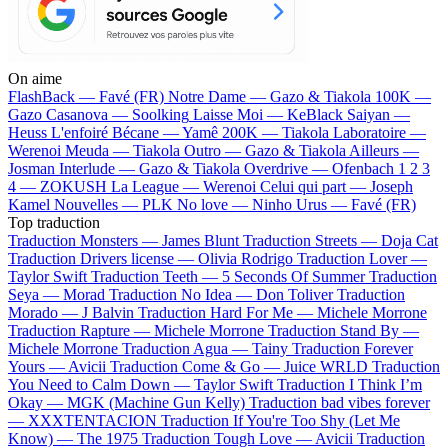
On aime
FlashBack —
Favé (FR)
Notre Dame —
Gazo & Tiakola
100K —
Gazo
Casanova —
Soolking
Laisse Moi —
KeBlack
Saiyan —
Heuss L'enfoiré
Bécane —
Yamê
200K —
Tiakola
Laboratoire —
Werenoi
Meuda —
Tiakola
Outro —
Gazo & Tiakola
Ailleurs —
Josman
Interlude —
Gazo & Tiakola
Overdrive —
Ofenbach
1 2 3
4 —
ZOKUSH
La League —
Werenoi
Celui qui part —
Joseph
Kamel
Nouvelles —
PLK
No love —
Ninho
Urus —
Favé (FR)
Top traduction
Traduction Monsters —
James Blunt
Traduction Streets —
Doja Cat
Traduction Drivers license —
Olivia Rodrigo
Traduction Lover —
Taylor Swift
Traduction Teeth —
5 Seconds Of Summer
Traduction
Seya —
Morad
Traduction No Idea —
Don Toliver
Traduction
Morado —
J Balvin
Traduction Hard For Me —
Michele Morrone
Traduction Rapture —
Michele Morrone
Traduction Stand By —
Michele Morrone
Traduction Agua —
Tainy
Traduction Forever
Yours —
Avicii
Traduction Come & Go —
Juice WRLD
Traduction
You Need to Calm Down —
Taylor Swift
Traduction I Think I’m
Okay —
MGK (Machine Gun Kelly)
Traduction bad vibes forever
—
XXXTENTACION
Traduction If You're Too Shy (Let Me
Know) —
The 1975
Traduction Tough Love —
Avicii
Traduction