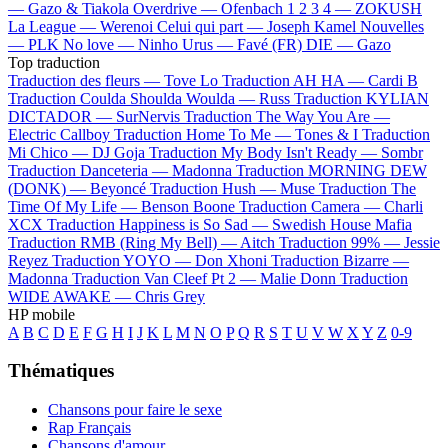
—
Gazo & Tiakola
Overdrive —
Ofenbach
1 2 3 4 —
ZOKUSH
La League —
Werenoi
Celui qui part —
Joseph Kamel
Nouvelles
—
PLK
No love —
Ninho
Urus —
Favé (FR)
DIE —
Gazo
Top traduction
Traduction des fleurs —
Tove Lo
Traduction AH HA —
Cardi B
Traduction Coulda Shoulda Woulda —
Russ
Traduction KYLIAN
DICTADOR —
SurNervis
Traduction The Way You Are —
Electric Callboy
Traduction Home To Me —
Tones & I
Traduction
Mi Chico —
DJ Goja
Traduction My Body Isn't Ready —
Sombr
Traduction Danceteria —
Madonna
Traduction MORNING DEW
(DONK) —
Beyoncé
Traduction Hush —
Muse
Traduction The
Time Of My Life —
Benson Boone
Traduction Camera —
Charli
XCX
Traduction Happiness is So Sad —
Swedish House Mafia
Traduction RMB (Ring My Bell) —
Aitch
Traduction 99% —
Jessie
Reyez
Traduction YOYO —
Don Xhoni
Traduction Bizarre —
Madonna
Traduction Van Cleef Pt 2 —
Malie Donn
Traduction
WIDE AWAKE —
Chris Grey
HP mobile
A
B
C
D
E
F
G
H
I
J
K
L
M
N
O
P
Q
R
S
T
U
V
W
X
Y
Z
0-9
Thématiques
Chansons pour faire le sexe
Rap Français
Chansons d'amour