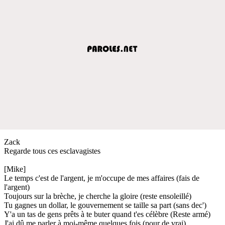
Zack
Regarde tous ces esclavagistes
[Mike]
Le temps c'est de l'argent, je m'occupe de mes affaires (fais de
l'argent)
Toujours sur la brèche, je cherche la gloire (reste ensoleillé)
Tu gagnes un dollar, le gouvernement se taille sa part (sans dec')
Y'a un tas de gens prêts à te buter quand t'es célèbre (Reste armé)
J'ai dû me parler à moi-même quelques fois (pour de vrai)