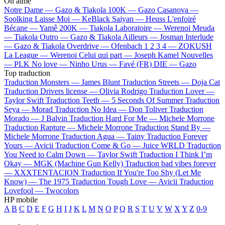
On aime
Notre Dame —
Gazo & Tiakola
100K —
Gazo
Casanova —
Soolking
Laisse Moi —
KeBlack
Saiyan —
Heuss L'enfoiré
Bécane —
Yamê
200K —
Tiakola
Laboratoire —
Werenoi
Meuda
—
Tiakola
Outro —
Gazo & Tiakola
Ailleurs —
Josman
Interlude
—
Gazo & Tiakola
Overdrive —
Ofenbach
1 2 3 4 —
ZOKUSH
La League —
Werenoi
Celui qui part —
Joseph Kamel
Nouvelles
—
PLK
No love —
Ninho
Urus —
Favé (FR)
DIE —
Gazo
Top traduction
Traduction Monsters —
James Blunt
Traduction Streets —
Doja Cat
Traduction Drivers license —
Olivia Rodrigo
Traduction Lover —
Taylor Swift
Traduction Teeth —
5 Seconds Of Summer
Traduction
Seya —
Morad
Traduction No Idea —
Don Toliver
Traduction
Morado —
J Balvin
Traduction Hard For Me —
Michele Morrone
Traduction Rapture —
Michele Morrone
Traduction Stand By —
Michele Morrone
Traduction Agua —
Tainy
Traduction Forever
Yours —
Avicii
Traduction Come & Go —
Juice WRLD
Traduction
You Need to Calm Down —
Taylor Swift
Traduction I Think I’m
Okay —
MGK (Machine Gun Kelly)
Traduction bad vibes forever
—
XXXTENTACION
Traduction If You're Too Shy (Let Me
Know) —
The 1975
Traduction Tough Love —
Avicii
Traduction
Lovefool —
Twocolors
HP mobile
A
B
C
D
E
F
G
H
I
J
K
L
M
N
O
P
Q
R
S
T
U
V
W
X
Y
Z
0-9