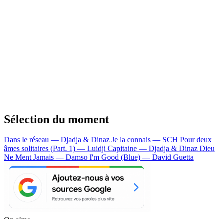
Sélection du moment
Dans le réseau — Djadja & Dinaz
Je la connais — SCH
Pour deux
âmes solitaires (Part. 1) — Luidji
Capitaine — Djadja & Dinaz
Dieu
Ne Ment Jamais — Damso
I'm Good (Blue) — David Guetta