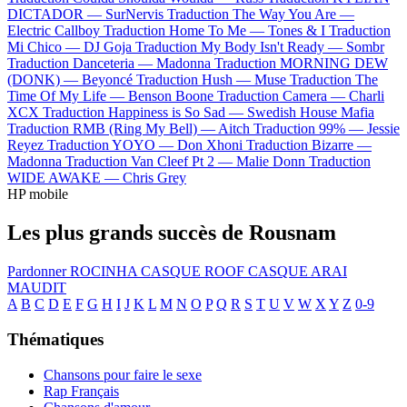
DICTADOR —
SurNervis
Traduction The Way You Are —
Electric Callboy
Traduction Home To Me —
Tones & I
Traduction
Mi Chico —
DJ Goja
Traduction My Body Isn't Ready —
Sombr
Traduction Danceteria —
Madonna
Traduction MORNING DEW
(DONK) —
Beyoncé
Traduction Hush —
Muse
Traduction The
Time Of My Life —
Benson Boone
Traduction Camera —
Charli
XCX
Traduction Happiness is So Sad —
Swedish House Mafia
Traduction RMB (Ring My Bell) —
Aitch
Traduction 99% —
Jessie
Reyez
Traduction YOYO —
Don Xhoni
Traduction Bizarre —
Madonna
Traduction Van Cleef Pt 2 —
Malie Donn
Traduction
WIDE AWAKE —
Chris Grey
HP mobile
Les plus grands succès de Rousnam
Pardonner
ROCINHA
CASQUE ROOF
CASQUE ARAI
MAUDIT
A
B
C
D
E
F
G
H
I
J
K
L
M
N
O
P
Q
R
S
T
U
V
W
X
Y
Z
0-9
Thématiques
Chansons pour faire le sexe
Rap Français