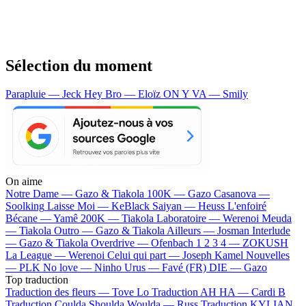
Sélection du moment
Parapluie — Jeck
Hey Bro — Eloïz
ON Y VA — Smily
On aime
Notre Dame —
Gazo & Tiakola
100K —
Gazo
Casanova —
Soolking
Laisse Moi —
KeBlack
Saiyan —
Heuss L'enfoiré
Bécane —
Yamê
200K —
Tiakola
Laboratoire —
Werenoi
Meuda
—
Tiakola
Outro —
Gazo & Tiakola
Ailleurs —
Josman
Interlude
—
Gazo & Tiakola
Overdrive —
Ofenbach
1 2 3 4 —
ZOKUSH
La League —
Werenoi
Celui qui part —
Joseph Kamel
Nouvelles
—
PLK
No love —
Ninho
Urus —
Favé (FR)
DIE —
Gazo
Top traduction
Traduction des fleurs —
Tove Lo
Traduction AH HA —
Cardi B
Traduction Coulda Shoulda Woulda —
Russ
Traduction KYLIAN