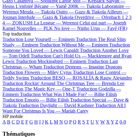
Gazo
Casanova —
Soolking
Laisse Moi —
KeBlack
Saiyan —
Heuss L'enfoiré
Bécane —
Yamê
200K —
Tiakola
Laboratoire —
Werenoi
Meuda —
Tiakola
Outro —
Gazo & Tiakola
Ailleurs —
Josman
Interlude —
Gazo & Tiakola
Overdrive —
Ofenbach
1 2 3
4 —
ZOKUSH
La League —
Werenoi
Celui qui part —
Joseph
Kamel
Nouvelles —
PLK
No love —
Ninho
Urus —
Favé (FR)
Top traduction
Traduction Lose Yourself —
Eminem
Traduction The Real Slim
Shady —
Eminem
Traduction Without Me —
Eminem
Traduction
Someone You Loved —
Lewis Capaldi
Traduction Another Love
—
Tom Odell
Traduction Can't Hold Us —
Macklemore and Ryan
Lewis
Traduction Mockingbird —
Eminem
Traduction Last
Christmas —
Wham
Traduction Demons —
Imagine Dragons
Traduction Flowers —
Miley Cyrus
Traduction Lose Control —
Teddy Swims
Traduction BESO —
ROSALÍA & Rauw Alejandro
Traduction Rockin' Around The Christmas Tree —
Brenda Lee
Traduction The Magic Key —
One-T
Traduction Godzilla —
Eminem
Traduction What Was I Made For? —
Billie Eilish
Traduction Emorio —
Billie Eilish
Traduction Special —
Dave &
Tiakola
Traduction Daylight —
David Kushner
Traduction All I
Want For Christmas Is You —
Mariah Carey
HP mobile
A
B
C
D
E
F
G
H
I
J
K
L
M
N
O
P
Q
R
S
T
U
V
W
X
Y
Z
0-9
Thématiques