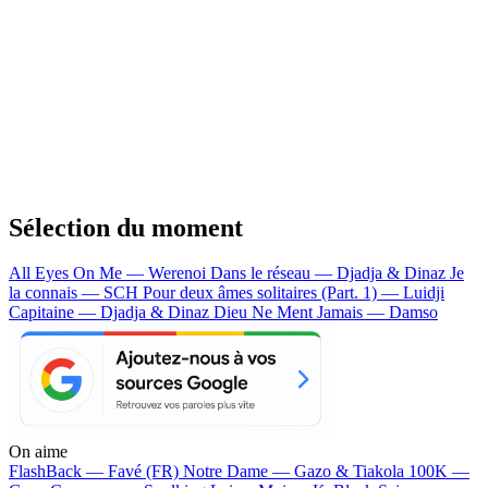
Sélection du moment
All Eyes On Me — Werenoi
Dans le réseau — Djadja & Dinaz
Je
la connais — SCH
Pour deux âmes solitaires (Part. 1) — Luidji
Capitaine — Djadja & Dinaz
Dieu Ne Ment Jamais — Damso
On aime
FlashBack —
Favé (FR)
Notre Dame —
Gazo & Tiakola
100K —