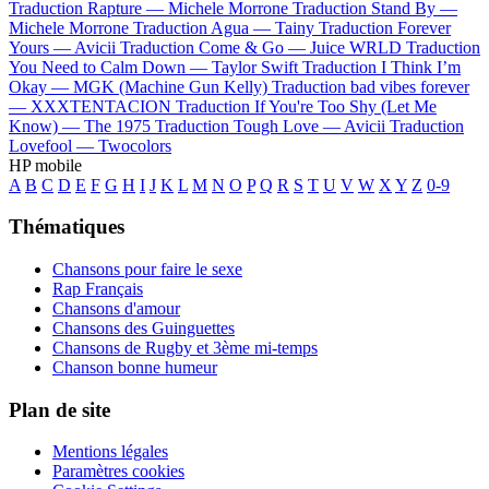
Traduction Rapture —
Michele Morrone
Traduction Stand By —
Michele Morrone
Traduction Agua —
Tainy
Traduction Forever
Yours —
Avicii
Traduction Come & Go —
Juice WRLD
Traduction
You Need to Calm Down —
Taylor Swift
Traduction I Think I’m
Okay —
MGK (Machine Gun Kelly)
Traduction bad vibes forever
—
XXXTENTACION
Traduction If You're Too Shy (Let Me
Know) —
The 1975
Traduction Tough Love —
Avicii
Traduction
Lovefool —
Twocolors
HP mobile
A
B
C
D
E
F
G
H
I
J
K
L
M
N
O
P
Q
R
S
T
U
V
W
X
Y
Z
0-9
Thématiques
Chansons pour faire le sexe
Rap Français
Chansons d'amour
Chansons des Guinguettes
Chansons de Rugby et 3ème mi-temps
Chanson bonne humeur
Plan de site
Mentions légales
Paramètres cookies