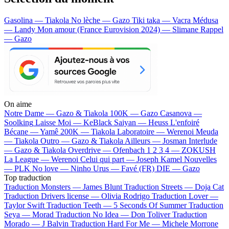
Gasolina — Tiakola
No lèche — Gazo
Tiki taka — Vacra
Médusa
— Landy
Mon amour (France Eurovision 2024) — Slimane
Rappel
— Gazo
On aime
Notre Dame —
Gazo & Tiakola
100K —
Gazo
Casanova —
Soolking
Laisse Moi —
KeBlack
Saiyan —
Heuss L'enfoiré
Bécane —
Yamê
200K —
Tiakola
Laboratoire —
Werenoi
Meuda
—
Tiakola
Outro —
Gazo & Tiakola
Ailleurs —
Josman
Interlude
—
Gazo & Tiakola
Overdrive —
Ofenbach
1 2 3 4 —
ZOKUSH
La League —
Werenoi
Celui qui part —
Joseph Kamel
Nouvelles
—
PLK
No love —
Ninho
Urus —
Favé (FR)
DIE —
Gazo
Top traduction
Traduction Monsters —
James Blunt
Traduction Streets —
Doja Cat
Traduction Drivers license —
Olivia Rodrigo
Traduction Lover —
Taylor Swift
Traduction Teeth —
5 Seconds Of Summer
Traduction
Seya —
Morad
Traduction No Idea —
Don Toliver
Traduction
Morado —
J Balvin
Traduction Hard For Me —
Michele Morrone