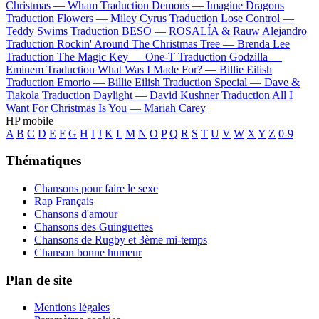
Christmas —
Wham
Traduction Demons —
Imagine Dragons
Traduction Flowers —
Miley Cyrus
Traduction Lose Control —
Teddy Swims
Traduction BESO —
ROSALÍA & Rauw Alejandro
Traduction Rockin' Around The Christmas Tree —
Brenda Lee
Traduction The Magic Key —
One-T
Traduction Godzilla —
Eminem
Traduction What Was I Made For? —
Billie Eilish
Traduction Emorio —
Billie Eilish
Traduction Special —
Dave &
Tiakola
Traduction Daylight —
David Kushner
Traduction All I
Want For Christmas Is You —
Mariah Carey
HP mobile
A
B
C
D
E
F
G
H
I
J
K
L
M
N
O
P
Q
R
S
T
U
V
W
X
Y
Z
0-9
Thématiques
Chansons pour faire le sexe
Rap Français
Chansons d'amour
Chansons des Guinguettes
Chansons de Rugby et 3ème mi-temps
Chanson bonne humeur
Plan de site
Mentions légales