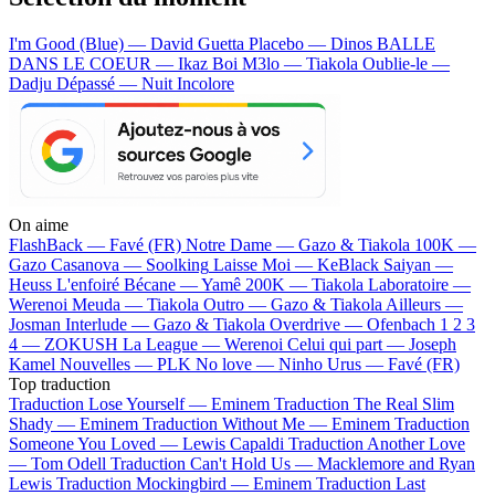
I'm Good (Blue) — David Guetta
Placebo — Dinos
BALLE
DANS LE COEUR — Ikaz Boi
M3lo — Tiakola
Oublie-le —
Dadju
Dépassé — Nuit Incolore
On aime
FlashBack —
Favé (FR)
Notre Dame —
Gazo & Tiakola
100K —
Gazo
Casanova —
Soolking
Laisse Moi —
KeBlack
Saiyan —
Heuss L'enfoiré
Bécane —
Yamê
200K —
Tiakola
Laboratoire —
Werenoi
Meuda —
Tiakola
Outro —
Gazo & Tiakola
Ailleurs —
Josman
Interlude —
Gazo & Tiakola
Overdrive —
Ofenbach
1 2 3
4 —
ZOKUSH
La League —
Werenoi
Celui qui part —
Joseph
Kamel
Nouvelles —
PLK
No love —
Ninho
Urus —
Favé (FR)
Top traduction
Traduction Lose Yourself —
Eminem
Traduction The Real Slim
Shady —
Eminem
Traduction Without Me —
Eminem
Traduction
Someone You Loved —
Lewis Capaldi
Traduction Another Love
—
Tom Odell
Traduction Can't Hold Us —
Macklemore and Ryan
Lewis
Traduction Mockingbird —
Eminem
Traduction Last