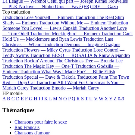
La League —
Werenoi
Celui qui part —
Joseph Kamel
Nouvelles
—
PLK
No love —
Ninho
Urus —
Favé (FR)
DIE —
Gazo
Top traduction
Traduction Lose Yourself —
Eminem
Traduction The Real Slim
Shady —
Eminem
Traduction Without Me —
Eminem
Traduction
Someone You Loved —
Lewis Capaldi
Traduction Another Love
—
Tom Odell
Traduction Mockingbird —
Eminem
Traduction Can't
Hold Us —
Macklemore and Ryan Lewis
Traduction Last
Christmas —
Wham
Traduction Demons —
Imagine Dragons
Traduction Flowers —
Miley Cyrus
Traduction Lose Control —
Teddy Swims
Traduction BESO —
ROSALÍA & Rauw Alejandro
Traduction Rockin' Around The Christmas Tree —
Brenda Lee
Traduction The Magic Key —
One-T
Traduction Godzilla —
Eminem
Traduction What Was I Made For? —
Billie Eilish
Traduction Special —
Dave & Tiakola
Traduction Paint The Town
Red —
Doja Cat
Traduction All I Want For Christmas Is You —
Mariah Carey
Traduction Emorio —
Mariah Carey
HP mobile
A
B
C
D
E
F
G
H
I
J
K
L
M
N
O
P
Q
R
S
T
U
V
W
X
Y
Z
0-9
Thématiques
Chansons pour faire le sexe
Rap Français
Chansons d'amour