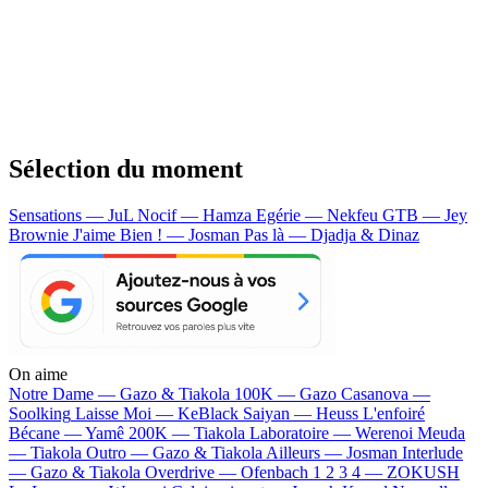
Sélection du moment
Sensations — JuL
Nocif — Hamza
Egérie — Nekfeu
GTB — Jey
Brownie
J'aime Bien ! — Josman
Pas là — Djadja & Dinaz
On aime
Notre Dame —
Gazo & Tiakola
100K —
Gazo
Casanova —
Soolking
Laisse Moi —
KeBlack
Saiyan —
Heuss L'enfoiré
Bécane —
Yamê
200K —
Tiakola
Laboratoire —
Werenoi
Meuda
—
Tiakola
Outro —
Gazo & Tiakola
Ailleurs —
Josman
Interlude
—
Gazo & Tiakola
Overdrive —
Ofenbach
1 2 3 4 —
ZOKUSH