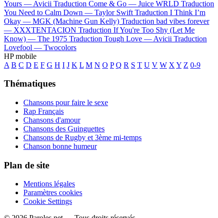
Yours —
Avicii
Traduction Come & Go —
Juice WRLD
Traduction
You Need to Calm Down —
Taylor Swift
Traduction I Think I’m
Okay —
MGK (Machine Gun Kelly)
Traduction bad vibes forever
—
XXXTENTACION
Traduction If You're Too Shy (Let Me
Know) —
The 1975
Traduction Tough Love —
Avicii
Traduction
Lovefool —
Twocolors
HP mobile
A
B
C
D
E
F
G
H
I
J
K
L
M
N
O
P
Q
R
S
T
U
V
W
X
Y
Z
0-9
Thématiques
Chansons pour faire le sexe
Rap Français
Chansons d'amour
Chansons des Guinguettes
Chansons de Rugby et 3ème mi-temps
Chanson bonne humeur
Plan de site
Mentions légales
Paramètres cookies
Cookie Settings
© 2026 Paroles.net — Tous droits réservés