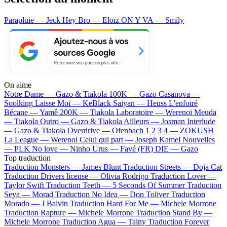
Parapluie — Jeck
Hey Bro — Eloïz
ON Y VA — Smily
On aime
Notre Dame —
Gazo & Tiakola
100K —
Gazo
Casanova —
Soolking
Laisse Moi —
KeBlack
Saiyan —
Heuss L'enfoiré
Bécane —
Yamê
200K —
Tiakola
Laboratoire —
Werenoi
Meuda
—
Tiakola
Outro —
Gazo & Tiakola
Ailleurs —
Josman
Interlude
—
Gazo & Tiakola
Overdrive —
Ofenbach
1 2 3 4 —
ZOKUSH
La League —
Werenoi
Celui qui part —
Joseph Kamel
Nouvelles
—
PLK
No love —
Ninho
Urus —
Favé (FR)
DIE —
Gazo
Top traduction
Traduction Monsters —
James Blunt
Traduction Streets —
Doja Cat
Traduction Drivers license —
Olivia Rodrigo
Traduction Lover —
Taylor Swift
Traduction Teeth —
5 Seconds Of Summer
Traduction
Seya —
Morad
Traduction No Idea —
Don Toliver
Traduction
Morado —
J Balvin
Traduction Hard For Me —
Michele Morrone
Traduction Rapture —
Michele Morrone
Traduction Stand By —
Michele Morrone
Traduction Agua —
Tainy
Traduction Forever