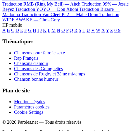
Traduction RMB (Ring My Bell) —
Aitch
Traduction 99% —
Jessie
Reyez
Traduction YOYO —
Don Xhoni
Traduction Bizarre —
Madonna
Traduction Van Cleef Pt 2 —
Malie Donn
Traduction
WIDE AWAKE —
Chris Grey
HP mobile
A
B
C
D
E
F
G
H
I
J
K
L
M
N
O
P
Q
R
S
T
U
V
W
X
Y
Z
0-9
Thématiques
Chansons pour faire le sexe
Rap Français
Chansons d'amour
Chansons des Guinguettes
Chansons de Rugby et 3ème mi-temps
Chanson bonne humeur
Plan de site
Mentions légales
Paramètres cookies
Cookie Settings
© 2026 Paroles.net — Tous droits réservés