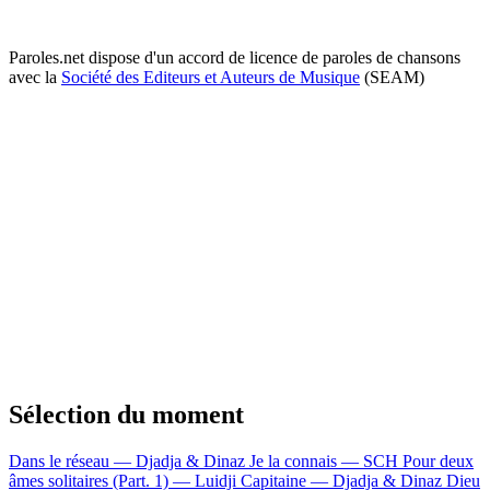
Paroles.net dispose d'un accord de licence de paroles de chansons
avec la
Société des Editeurs et Auteurs de Musique
(SEAM)
Sélection du moment
Dans le réseau — Djadja & Dinaz
Je la connais — SCH
Pour deux
âmes solitaires (Part. 1) — Luidji
Capitaine — Djadja & Dinaz
Dieu