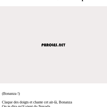
(Bonanza !)
Claque des doigts et chante cet air-là, Bonanza
On te dira qu'il vient du Nevada