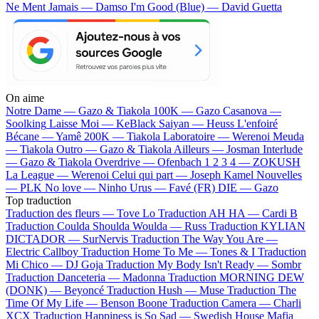
Ne Ment Jamais — Damso
I'm Good (Blue) — David Guetta
On aime
Notre Dame —
Gazo & Tiakola
100K —
Gazo
Casanova —
Soolking
Laisse Moi —
KeBlack
Saiyan —
Heuss L'enfoiré
Bécane —
Yamê
200K —
Tiakola
Laboratoire —
Werenoi
Meuda
—
Tiakola
Outro —
Gazo & Tiakola
Ailleurs —
Josman
Interlude
—
Gazo & Tiakola
Overdrive —
Ofenbach
1 2 3 4 —
ZOKUSH
La League —
Werenoi
Celui qui part —
Joseph Kamel
Nouvelles
—
PLK
No love —
Ninho
Urus —
Favé (FR)
DIE —
Gazo
Top traduction
Traduction des fleurs —
Tove Lo
Traduction AH HA —
Cardi B
Traduction Coulda Shoulda Woulda —
Russ
Traduction KYLIAN
DICTADOR —
SurNervis
Traduction The Way You Are —
Electric Callboy
Traduction Home To Me —
Tones & I
Traduction
Mi Chico —
DJ Goja
Traduction My Body Isn't Ready —
Sombr
Traduction Danceteria —
Madonna
Traduction MORNING DEW
(DONK) —
Beyoncé
Traduction Hush —
Muse
Traduction The
Time Of My Life —
Benson Boone
Traduction Camera —
Charli
XCX
Traduction Happiness is So Sad —
Swedish House Mafia