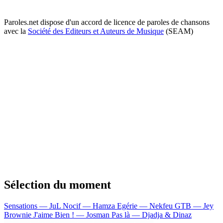
Paroles.net dispose d'un accord de licence de paroles de chansons
avec la
Société des Editeurs et Auteurs de Musique
(SEAM)
Sélection du moment
Sensations — JuL
Nocif — Hamza
Egérie — Nekfeu
GTB — Jey
Brownie
J'aime Bien ! — Josman
Pas là — Djadja & Dinaz