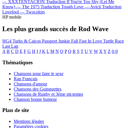
—
XXXTENTACION
Traduction If You're Too Shy (Let Me
Know) —
The 1975
Traduction Tough Love —
Avicii
Traduction
Lovefool —
Twocolors
HP mobile
Les plus grands succès de Rod Wave
HG4
Turks & Caicos
Passport Junkie
Fall Fast In Love
Turtle Race
Last Lap
A
B
C
D
E
F
G
H
I
J
K
L
M
N
O
P
Q
R
S
T
U
V
W
X
Y
Z
0-9
Thématiques
Chansons pour faire le sexe
Rap Français
Chansons d'amour
Chansons des Guinguettes
Chansons de Rugby et 3ème mi-temps
Chanson bonne humeur
Plan de site
Mentions légales
Paramètres cookies