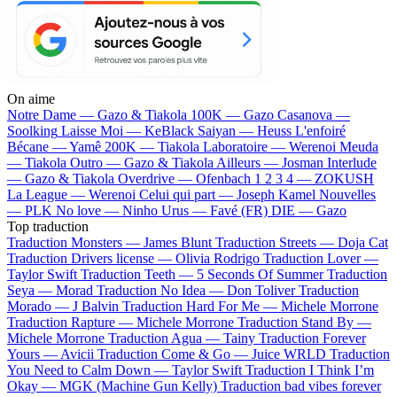
On aime
Notre Dame —
Gazo & Tiakola
100K —
Gazo
Casanova —
Soolking
Laisse Moi —
KeBlack
Saiyan —
Heuss L'enfoiré
Bécane —
Yamê
200K —
Tiakola
Laboratoire —
Werenoi
Meuda
—
Tiakola
Outro —
Gazo & Tiakola
Ailleurs —
Josman
Interlude
—
Gazo & Tiakola
Overdrive —
Ofenbach
1 2 3 4 —
ZOKUSH
La League —
Werenoi
Celui qui part —
Joseph Kamel
Nouvelles
—
PLK
No love —
Ninho
Urus —
Favé (FR)
DIE —
Gazo
Top traduction
Traduction Monsters —
James Blunt
Traduction Streets —
Doja Cat
Traduction Drivers license —
Olivia Rodrigo
Traduction Lover —
Taylor Swift
Traduction Teeth —
5 Seconds Of Summer
Traduction
Seya —
Morad
Traduction No Idea —
Don Toliver
Traduction
Morado —
J Balvin
Traduction Hard For Me —
Michele Morrone
Traduction Rapture —
Michele Morrone
Traduction Stand By —
Michele Morrone
Traduction Agua —
Tainy
Traduction Forever
Yours —
Avicii
Traduction Come & Go —
Juice WRLD
Traduction
You Need to Calm Down —
Taylor Swift
Traduction I Think I’m
Okay —
MGK (Machine Gun Kelly)
Traduction bad vibes forever