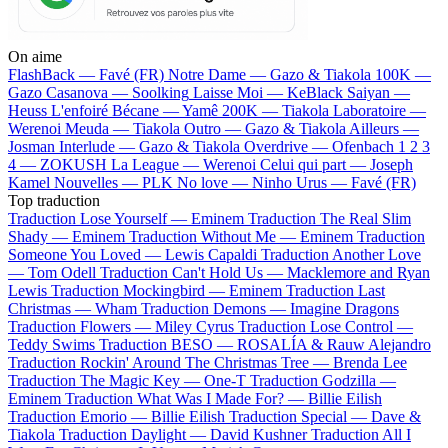
On aime
FlashBack —
Favé (FR)
Notre Dame —
Gazo & Tiakola
100K —
Gazo
Casanova —
Soolking
Laisse Moi —
KeBlack
Saiyan —
Heuss L'enfoiré
Bécane —
Yamê
200K —
Tiakola
Laboratoire —
Werenoi
Meuda —
Tiakola
Outro —
Gazo & Tiakola
Ailleurs —
Josman
Interlude —
Gazo & Tiakola
Overdrive —
Ofenbach
1 2 3
4 —
ZOKUSH
La League —
Werenoi
Celui qui part —
Joseph
Kamel
Nouvelles —
PLK
No love —
Ninho
Urus —
Favé (FR)
Top traduction
Traduction Lose Yourself —
Eminem
Traduction The Real Slim
Shady —
Eminem
Traduction Without Me —
Eminem
Traduction
Someone You Loved —
Lewis Capaldi
Traduction Another Love
—
Tom Odell
Traduction Can't Hold Us —
Macklemore and Ryan
Lewis
Traduction Mockingbird —
Eminem
Traduction Last
Christmas —
Wham
Traduction Demons —
Imagine Dragons
Traduction Flowers —
Miley Cyrus
Traduction Lose Control —
Teddy Swims
Traduction BESO —
ROSALÍA & Rauw Alejandro
Traduction Rockin' Around The Christmas Tree —
Brenda Lee
Traduction The Magic Key —
One-T
Traduction Godzilla —
Eminem
Traduction What Was I Made For? —
Billie Eilish
Traduction Emorio —
Billie Eilish
Traduction Special —
Dave &
Tiakola
Traduction Daylight —
David Kushner
Traduction All I