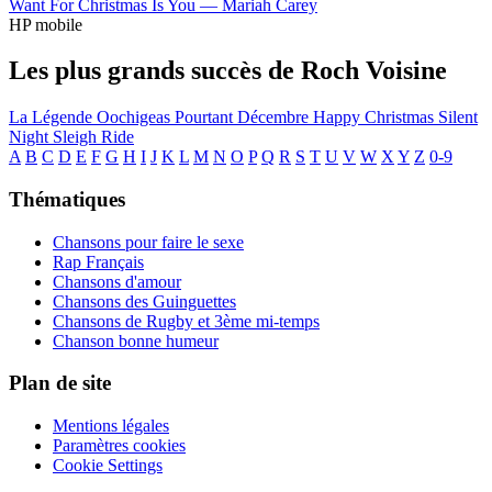
Want For Christmas Is You —
Mariah Carey
HP mobile
Les plus grands succès de Roch Voisine
La Légende Oochigeas
Pourtant
Décembre
Happy Christmas
Silent
Night
Sleigh Ride
A
B
C
D
E
F
G
H
I
J
K
L
M
N
O
P
Q
R
S
T
U
V
W
X
Y
Z
0-9
Thématiques
Chansons pour faire le sexe
Rap Français
Chansons d'amour
Chansons des Guinguettes
Chansons de Rugby et 3ème mi-temps
Chanson bonne humeur
Plan de site
Mentions légales
Paramètres cookies
Cookie Settings