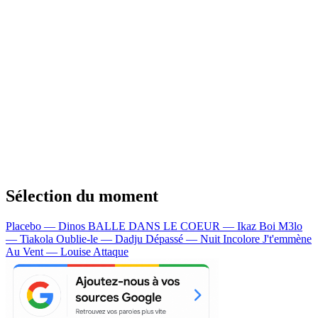
Sélection du moment
Placebo — Dinos
BALLE DANS LE COEUR — Ikaz Boi
M3lo
— Tiakola
Oublie-le — Dadju
Dépassé — Nuit Incolore
J't'emmène
Au Vent — Louise Attaque