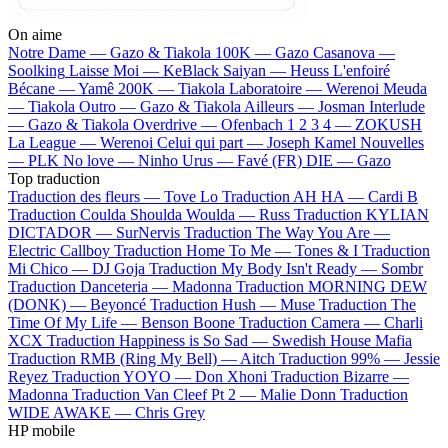
On aime
Notre Dame —
Gazo & Tiakola
100K —
Gazo
Casanova —
Soolking
Laisse Moi —
KeBlack
Saiyan —
Heuss L'enfoiré
Bécane —
Yamê
200K —
Tiakola
Laboratoire —
Werenoi
Meuda
—
Tiakola
Outro —
Gazo & Tiakola
Ailleurs —
Josman
Interlude
—
Gazo & Tiakola
Overdrive —
Ofenbach
1 2 3 4 —
ZOKUSH
La League —
Werenoi
Celui qui part —
Joseph Kamel
Nouvelles
—
PLK
No love —
Ninho
Urus —
Favé (FR)
DIE —
Gazo
Top traduction
Traduction des fleurs —
Tove Lo
Traduction AH HA —
Cardi B
Traduction Coulda Shoulda Woulda —
Russ
Traduction KYLIAN
DICTADOR —
SurNervis
Traduction The Way You Are —
Electric Callboy
Traduction Home To Me —
Tones & I
Traduction
Mi Chico —
DJ Goja
Traduction My Body Isn't Ready —
Sombr
Traduction Danceteria —
Madonna
Traduction MORNING DEW
(DONK) —
Beyoncé
Traduction Hush —
Muse
Traduction The
Time Of My Life —
Benson Boone
Traduction Camera —
Charli
XCX
Traduction Happiness is So Sad —
Swedish House Mafia
Traduction RMB (Ring My Bell) —
Aitch
Traduction 99% —
Jessie
Reyez
Traduction YOYO —
Don Xhoni
Traduction Bizarre —
Madonna
Traduction Van Cleef Pt 2 —
Malie Donn
Traduction
WIDE AWAKE —
Chris Grey
HP mobile