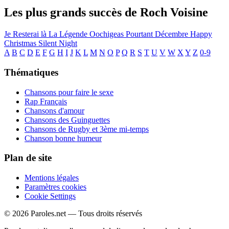
Les plus grands succès de Roch Voisine
Je Resterai là
La Légende Oochigeas
Pourtant
Décembre
Happy
Christmas
Silent Night
A
B
C
D
E
F
G
H
I
J
K
L
M
N
O
P
Q
R
S
T
U
V
W
X
Y
Z
0-9
Thématiques
Chansons pour faire le sexe
Rap Français
Chansons d'amour
Chansons des Guinguettes
Chansons de Rugby et 3ème mi-temps
Chanson bonne humeur
Plan de site
Mentions légales
Paramètres cookies
Cookie Settings
© 2026 Paroles.net — Tous droits réservés