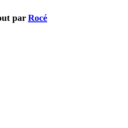
out par
Rocé