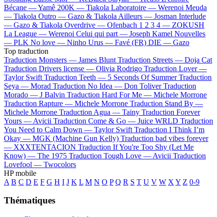
Bécane —
Yamê
200K —
Tiakola
Laboratoire —
Werenoi
Meuda
—
Tiakola
Outro —
Gazo & Tiakola
Ailleurs —
Josman
Interlude
—
Gazo & Tiakola
Overdrive —
Ofenbach
1 2 3 4 —
ZOKUSH
La League —
Werenoi
Celui qui part —
Joseph Kamel
Nouvelles
—
PLK
No love —
Ninho
Urus —
Favé (FR)
DIE —
Gazo
Top traduction
Traduction Monsters —
James Blunt
Traduction Streets —
Doja Cat
Traduction Drivers license —
Olivia Rodrigo
Traduction Lover —
Taylor Swift
Traduction Teeth —
5 Seconds Of Summer
Traduction
Seya —
Morad
Traduction No Idea —
Don Toliver
Traduction
Morado —
J Balvin
Traduction Hard For Me —
Michele Morrone
Traduction Rapture —
Michele Morrone
Traduction Stand By —
Michele Morrone
Traduction Agua —
Tainy
Traduction Forever
Yours —
Avicii
Traduction Come & Go —
Juice WRLD
Traduction
You Need to Calm Down —
Taylor Swift
Traduction I Think I’m
Okay —
MGK (Machine Gun Kelly)
Traduction bad vibes forever
—
XXXTENTACION
Traduction If You're Too Shy (Let Me
Know) —
The 1975
Traduction Tough Love —
Avicii
Traduction
Lovefool —
Twocolors
HP mobile
A
B
C
D
E
F
G
H
I
J
K
L
M
N
O
P
Q
R
S
T
U
V
W
X
Y
Z
0-9
Thématiques