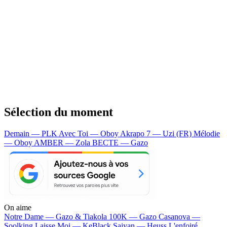
Sélection du moment
Demain — PLK
Avec Toi — Oboy
Akrapo 7 — Uzi (FR)
Mélodie
— Oboy
AMBER — Zola
BECTE — Gazo
On aime
Notre Dame —
Gazo & Tiakola
100K —
Gazo
Casanova —
Soolking
Laisse Moi —
KeBlack
Saiyan —
Heuss L'enfoiré