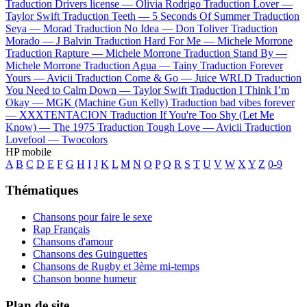
Traduction Drivers license —
Olivia Rodrigo
Traduction Lover —
Taylor Swift
Traduction Teeth —
5 Seconds Of Summer
Traduction
Seya —
Morad
Traduction No Idea —
Don Toliver
Traduction
Morado —
J Balvin
Traduction Hard For Me —
Michele Morrone
Traduction Rapture —
Michele Morrone
Traduction Stand By —
Michele Morrone
Traduction Agua —
Tainy
Traduction Forever
Yours —
Avicii
Traduction Come & Go —
Juice WRLD
Traduction
You Need to Calm Down —
Taylor Swift
Traduction I Think I’m
Okay —
MGK (Machine Gun Kelly)
Traduction bad vibes forever
—
XXXTENTACION
Traduction If You're Too Shy (Let Me
Know) —
The 1975
Traduction Tough Love —
Avicii
Traduction
Lovefool —
Twocolors
HP mobile
A
B
C
D
E
F
G
H
I
J
K
L
M
N
O
P
Q
R
S
T
U
V
W
X
Y
Z
0-9
Thématiques
Chansons pour faire le sexe
Rap Français
Chansons d'amour
Chansons des Guinguettes
Chansons de Rugby et 3ème mi-temps
Chanson bonne humeur
Plan de site