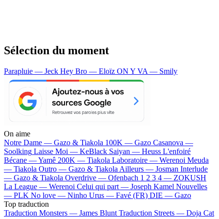
Sélection du moment
Parapluie — Jeck
Hey Bro — Eloïz
ON Y VA — Smily
On aime
Notre Dame —
Gazo & Tiakola
100K —
Gazo
Casanova —
Soolking
Laisse Moi —
KeBlack
Saiyan —
Heuss L'enfoiré
Bécane —
Yamê
200K —
Tiakola
Laboratoire —
Werenoi
Meuda
—
Tiakola
Outro —
Gazo & Tiakola
Ailleurs —
Josman
Interlude
—
Gazo & Tiakola
Overdrive —
Ofenbach
1 2 3 4 —
ZOKUSH
La League —
Werenoi
Celui qui part —
Joseph Kamel
Nouvelles
—
PLK
No love —
Ninho
Urus —
Favé (FR)
DIE —
Gazo
Top traduction
Traduction Monsters —
James Blunt
Traduction Streets —
Doja Cat