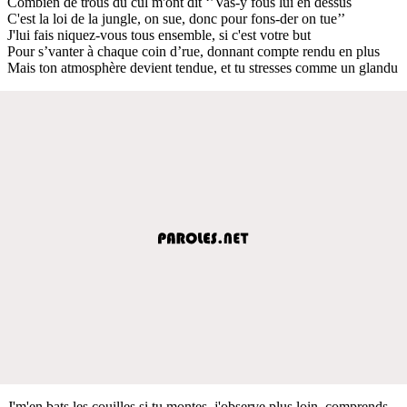
Combien de trous du cul m'ont dit ‘’Vas-y fous lui en dessus
C'est la loi de la jungle, on sue, donc pour fons-der on tue’’
J'lui fais niquez-vous tous ensemble, si c'est votre but
Pour s’vanter à chaque coin d’rue, donnant compte rendu en plus
Mais ton atmosphère devient tendue, et tu stresses comme un glandu
J'm'en bats les couilles si tu montes, j'observe plus loin, comprends-