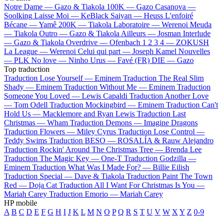
Notre Dame —
Gazo & Tiakola
100K —
Gazo
Casanova —
Soolking
Laisse Moi —
KeBlack
Saiyan —
Heuss L'enfoiré
Bécane —
Yamê
200K —
Tiakola
Laboratoire —
Werenoi
Meuda
—
Tiakola
Outro —
Gazo & Tiakola
Ailleurs —
Josman
Interlude
—
Gazo & Tiakola
Overdrive —
Ofenbach
1 2 3 4 —
ZOKUSH
La League —
Werenoi
Celui qui part —
Joseph Kamel
Nouvelles
—
PLK
No love —
Ninho
Urus —
Favé (FR)
DIE —
Gazo
Top traduction
Traduction Lose Yourself —
Eminem
Traduction The Real Slim
Shady —
Eminem
Traduction Without Me —
Eminem
Traduction
Someone You Loved —
Lewis Capaldi
Traduction Another Love
—
Tom Odell
Traduction Mockingbird —
Eminem
Traduction Can't
Hold Us —
Macklemore and Ryan Lewis
Traduction Last
Christmas —
Wham
Traduction Demons —
Imagine Dragons
Traduction Flowers —
Miley Cyrus
Traduction Lose Control —
Teddy Swims
Traduction BESO —
ROSALÍA & Rauw Alejandro
Traduction Rockin' Around The Christmas Tree —
Brenda Lee
Traduction The Magic Key —
One-T
Traduction Godzilla —
Eminem
Traduction What Was I Made For? —
Billie Eilish
Traduction Special —
Dave & Tiakola
Traduction Paint The Town
Red —
Doja Cat
Traduction All I Want For Christmas Is You —
Mariah Carey
Traduction Emorio —
Mariah Carey
HP mobile
A
B
C
D
E
F
G
H
I
J
K
L
M
N
O
P
Q
R
S
T
U
V
W
X
Y
Z
0-9