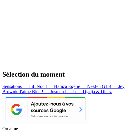
Sélection du moment
Sensations — JuL
Nocif — Hamza
Egérie — Nekfeu
GTB — Jey
Brownie
J'aime Bien ! — Josman
Pas là — Djadja & Dinaz
On aime