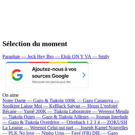
Sélection du moment
Parapluie — Jeck
Hey Bro — Eloïz
ON Y VA — Smily
On aime
Notre Dame —
Gazo & Tiakola
100K —
Gazo
Casanova —
Soolking
Laisse Moi —
KeBlack
Saiyan —
Heuss L'enfoiré
Bécane —
Yamê
200K —
Tiakola
Laboratoire —
Werenoi
Meuda
—
Tiakola
Outro —
Gazo & Tiakola
Ailleurs —
Josman
Interlude
—
Gazo & Tiakola
Overdrive —
Ofenbach
1 2 3 4 —
ZOKUSH
La League —
Werenoi
Celui qui part —
Joseph Kamel
Nouvelles
—
PLK
No love —
Ninho
Urus —
Favé (FR)
DIE —
Gazo