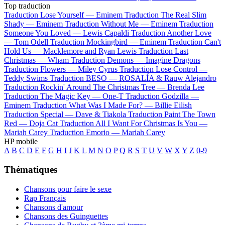
Top traduction
Traduction Lose Yourself —
Eminem
Traduction The Real Slim
Shady —
Eminem
Traduction Without Me —
Eminem
Traduction
Someone You Loved —
Lewis Capaldi
Traduction Another Love
—
Tom Odell
Traduction Mockingbird —
Eminem
Traduction Can't
Hold Us —
Macklemore and Ryan Lewis
Traduction Last
Christmas —
Wham
Traduction Demons —
Imagine Dragons
Traduction Flowers —
Miley Cyrus
Traduction Lose Control —
Teddy Swims
Traduction BESO —
ROSALÍA & Rauw Alejandro
Traduction Rockin' Around The Christmas Tree —
Brenda Lee
Traduction The Magic Key —
One-T
Traduction Godzilla —
Eminem
Traduction What Was I Made For? —
Billie Eilish
Traduction Special —
Dave & Tiakola
Traduction Paint The Town
Red —
Doja Cat
Traduction All I Want For Christmas Is You —
Mariah Carey
Traduction Emorio —
Mariah Carey
HP mobile
A
B
C
D
E
F
G
H
I
J
K
L
M
N
O
P
Q
R
S
T
U
V
W
X
Y
Z
0-9
Thématiques
Chansons pour faire le sexe
Rap Français
Chansons d'amour
Chansons des Guinguettes