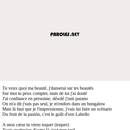
Tu veux quoi ma beauté, j'danserai sur tes beautés
Sur moi tu peux compter, mais de toi j'ai douté
J'ai confiance en personne, désolé j'suis parano
On m'a dit j'suis pas seul, je m'endors dans un bungalow
Mais là faut que je l'impressionne, j'vais lui faire un scénario
Du fruit de la pasión, c'est le goût d'son Labello
A mon cœur tu viens toquer (toquer)
J'vois quelqu'un d'autre là c'est trop tard