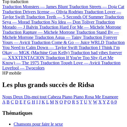
Top traduction
Traduction Monsters —
James Blunt
Traduction Streets —
Doja Cat
Traduction Drivers license —
Olivia Rodrigo
Traduction Lover —
Taylor Swift
Traduction Teeth —
5 Seconds Of Summer
Traduction
Seya —
Morad
Traduction No Idea —
Don Toliver
Traduction
Morado —
J Balvin
Traduction Hard For Me —
Michele Morrone
Traduction Rapture —
Michele Morrone
Traduction Stand By —
Michele Morrone
Traduction Agua —
Tainy
Traduction Forever
Yours —
Avicii
Traduction Come & Go —
Juice WRLD
Traduction
You Need to Calm Down —
Taylor Swift
Traduction I Think I’m
Okay —
MGK (Machine Gun Kelly)
Traduction bad vibes forever
—
XXXTENTACION
Traduction If You're Too Shy (Let Me
Know) —
The 1975
Traduction Tough Love —
Avicii
Traduction
Lovefool —
Twocolors
HP mobile
Les plus grands succès de Ridsa
Nous Deux
Dis-moi tout
Cabeza
Piano Piano
Rosa
Me Enamore
A
B
C
D
E
F
G
H
I
J
K
L
M
N
O
P
Q
R
S
T
U
V
W
X
Y
Z
0-9
Thématiques
Chansons pour faire le sexe