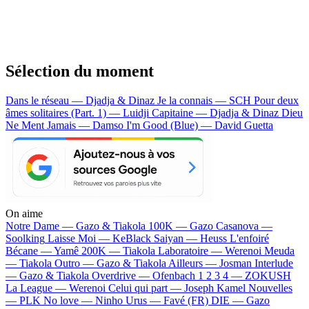
Sélection du moment
Dans le réseau — Djadja & Dinaz
Je la connais — SCH
Pour deux
âmes solitaires (Part. 1) — Luidji
Capitaine — Djadja & Dinaz
Dieu
Ne Ment Jamais — Damso
I'm Good (Blue) — David Guetta
On aime
Notre Dame —
Gazo & Tiakola
100K —
Gazo
Casanova —
Soolking
Laisse Moi —
KeBlack
Saiyan —
Heuss L'enfoiré
Bécane —
Yamê
200K —
Tiakola
Laboratoire —
Werenoi
Meuda
—
Tiakola
Outro —
Gazo & Tiakola
Ailleurs —
Josman
Interlude
—
Gazo & Tiakola
Overdrive —
Ofenbach
1 2 3 4 —
ZOKUSH
La League —
Werenoi
Celui qui part —
Joseph Kamel
Nouvelles
—
PLK
No love —
Ninho
Urus —
Favé (FR)
DIE —
Gazo