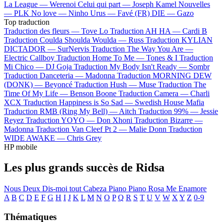
La League —
Werenoi
Celui qui part —
Joseph Kamel
Nouvelles
—
PLK
No love —
Ninho
Urus —
Favé (FR)
DIE —
Gazo
Top traduction
Traduction des fleurs —
Tove Lo
Traduction AH HA —
Cardi B
Traduction Coulda Shoulda Woulda —
Russ
Traduction KYLIAN
DICTADOR —
SurNervis
Traduction The Way You Are —
Electric Callboy
Traduction Home To Me —
Tones & I
Traduction
Mi Chico —
DJ Goja
Traduction My Body Isn't Ready —
Sombr
Traduction Danceteria —
Madonna
Traduction MORNING DEW
(DONK) —
Beyoncé
Traduction Hush —
Muse
Traduction The
Time Of My Life —
Benson Boone
Traduction Camera —
Charli
XCX
Traduction Happiness is So Sad —
Swedish House Mafia
Traduction RMB (Ring My Bell) —
Aitch
Traduction 99% —
Jessie
Reyez
Traduction YOYO —
Don Xhoni
Traduction Bizarre —
Madonna
Traduction Van Cleef Pt 2 —
Malie Donn
Traduction
WIDE AWAKE —
Chris Grey
HP mobile
Les plus grands succès de Ridsa
Nous Deux
Dis-moi tout
Cabeza
Piano Piano
Rosa
Me Enamore
A
B
C
D
E
F
G
H
I
J
K
L
M
N
O
P
Q
R
S
T
U
V
W
X
Y
Z
0-9
Thématiques