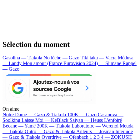
Sélection du moment
Gasolina — Tiakola
No lèche — Gazo
Tiki taka — Vacra
Médusa
— Landy
Mon amour (France Eurovision 2024) — Slimane
Rappel
— Gazo
On aime
Notre Dame —
Gazo & Tiakola
100K —
Gazo
Casanova —
Soolking
Laisse Moi —
KeBlack
Saiyan —
Heuss L'enfoiré
Bécane —
Yamê
200K —
Tiakola
Laboratoire —
Werenoi
Meuda
—
Tiakola
Outro —
Gazo & Tiakola
Ailleurs —
Josman
Interlude
—
Gazo & Tiakola
Overdrive —
Ofenbach
1 2 3 4 —
ZOKUSH