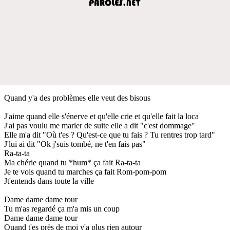
Quand y'a des problèmes elle veut des bisous
J'aime quand elle s'énerve et qu'elle crie et qu'elle fait la loca
J'ai pas voulu me marier de suite elle a dit "c'est dommage"
Elle m'a dit "Où t'es ? Qu'est-ce que tu fais ? Tu rentres trop tard"
J'lui ai dit "Ok j'suis tombé, ne t'en fais pas"
Ra-ta-ta
Ma chérie quand tu *hum* ça fait Ra-ta-ta
Je te vois quand tu marches ça fait Rom-pom-pom
Jt'entends dans toute la ville
Dame dame dame tour
Tu m'as regardé ça m'a mis un coup
Dame dame dame tour
Quand t'es près de moi y'a plus rien autour