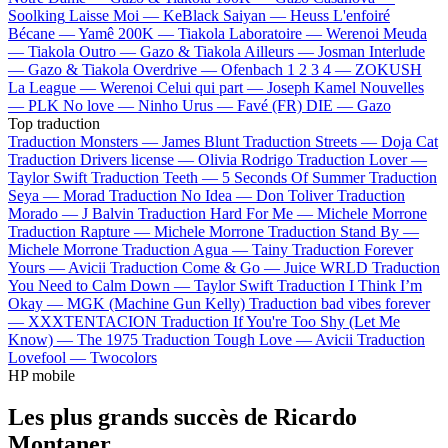
Soolking
Laisse Moi —
KeBlack
Saiyan —
Heuss L'enfoiré
Bécane —
Yamê
200K —
Tiakola
Laboratoire —
Werenoi
Meuda
—
Tiakola
Outro —
Gazo & Tiakola
Ailleurs —
Josman
Interlude
—
Gazo & Tiakola
Overdrive —
Ofenbach
1 2 3 4 —
ZOKUSH
La League —
Werenoi
Celui qui part —
Joseph Kamel
Nouvelles
—
PLK
No love —
Ninho
Urus —
Favé (FR)
DIE —
Gazo
Top traduction
Traduction Monsters —
James Blunt
Traduction Streets —
Doja Cat
Traduction Drivers license —
Olivia Rodrigo
Traduction Lover —
Taylor Swift
Traduction Teeth —
5 Seconds Of Summer
Traduction
Seya —
Morad
Traduction No Idea —
Don Toliver
Traduction
Morado —
J Balvin
Traduction Hard For Me —
Michele Morrone
Traduction Rapture —
Michele Morrone
Traduction Stand By —
Michele Morrone
Traduction Agua —
Tainy
Traduction Forever
Yours —
Avicii
Traduction Come & Go —
Juice WRLD
Traduction
You Need to Calm Down —
Taylor Swift
Traduction I Think I’m
Okay —
MGK (Machine Gun Kelly)
Traduction bad vibes forever
—
XXXTENTACION
Traduction If You're Too Shy (Let Me
Know) —
The 1975
Traduction Tough Love —
Avicii
Traduction
Lovefool —
Twocolors
HP mobile
Les plus grands succès de Ricardo
Montaner