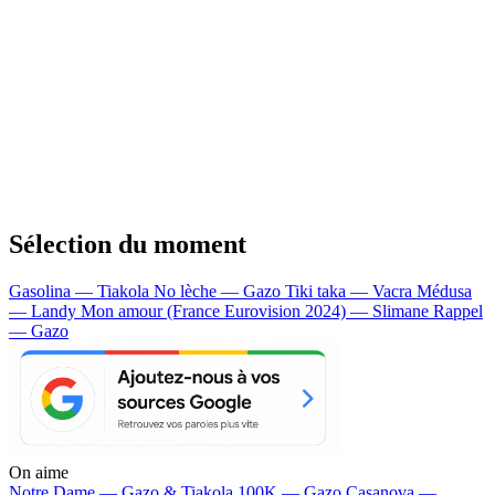
Sélection du moment
Gasolina — Tiakola
No lèche — Gazo
Tiki taka — Vacra
Médusa
— Landy
Mon amour (France Eurovision 2024) — Slimane
Rappel
— Gazo
On aime
Notre Dame —
Gazo & Tiakola
100K —
Gazo
Casanova —