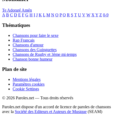
Te Adoraré
Amén
A
B
C
D
E
F
G
H
I
J
K
L
M
N
O
P
Q
R
S
T
U
V
W
X
Y
Z
0-9
Thématiques
Chansons pour faire le sexe
Rap Français
Chansons d'amour
Chansons des Guinguettes
Chansons de Rugby et 3ème mi-temps
Chanson bonne humeur
Plan de site
Mentions légales
Paramètres cookies
Cookie Settings
© 2026 Paroles.net — Tous droits réservés
Paroles.net dispose d'un accord de licence de paroles de chansons
avec la
Société des Editeurs et Auteurs de Musique
(SEAM)