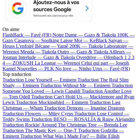
On aime
FlashBack —
Favé (FR)
Notre Dame —
Gazo & Tiakola
100K —
Gazo
Casanova —
Soolking
Laisse Moi —
KeBlack
Saiyan —
Heuss L'enfoiré
Bécane —
Yamê
200K —
Tiakola
Laboratoire —
Werenoi
Meuda —
Tiakola
Outro —
Gazo & Tiakola
Ailleurs —
Josman
Interlude —
Gazo & Tiakola
Overdrive —
Ofenbach
1 2 3
4 —
ZOKUSH
La League —
Werenoi
Celui qui part —
Joseph
Kamel
Nouvelles —
PLK
No love —
Ninho
Urus —
Favé (FR)
Top traduction
Traduction Lose Yourself —
Eminem
Traduction The Real Slim
Shady —
Eminem
Traduction Without Me —
Eminem
Traduction
Someone You Loved —
Lewis Capaldi
Traduction Another Love
—
Tom Odell
Traduction Can't Hold Us —
Macklemore and Ryan
Lewis
Traduction Mockingbird —
Eminem
Traduction Last
Christmas —
Wham
Traduction Demons —
Imagine Dragons
Traduction Flowers —
Miley Cyrus
Traduction Lose Control —
Teddy Swims
Traduction BESO —
ROSALÍA & Rauw Alejandro
Traduction Rockin' Around The Christmas Tree —
Brenda Lee
Traduction The Magic Key —
One-T
Traduction Godzilla —
Eminem
Traduction What Was I Made For? —
Billie Eilish