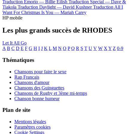
Traduction Emorio —
Billie Eilish
Traduction Special —
Dave &
Tiakola
Traduction Daylight —
David Kushner
Traduction All I
Want For Christmas Is You —
Mariah Carey
HP mobile
Les plus grands succès de RHODES
Let It All Go
A
B
C
D
E
F
G
H
I
J
K
L
M
N
O
P
Q
R
S
T
U
V
W
X
Y
Z
0-9
Thématiques
Chansons pour faire le sexe
Rap Français
Chansons d'amour
Chansons des Guinguettes
Chansons de Rugby et 3ème mi-temps
Chanson bonne humeur
Plan de site
Mentions légales
Paramètres cookies
Cookie Settings