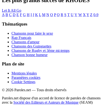
Les plus grands succès de RHODES
Let It All Go
A
B
C
D
E
F
G
H
I
J
K
L
M
N
O
P
Q
R
S
T
U
V
W
X
Y
Z
0-9
Thématiques
Chansons pour faire le sexe
Rap Français
Chansons d'amour
Chansons des Guinguettes
Chansons de Rugby et 3ème mi-temps
Chanson bonne humeur
Plan de site
Mentions légales
Paramètres cookies
Cookie Settings
© 2026 Paroles.net — Tous droits réservés
Paroles.net dispose d'un accord de licence de paroles de chansons
avec la
Société des Editeurs et Auteurs de Musique
(SEAM)