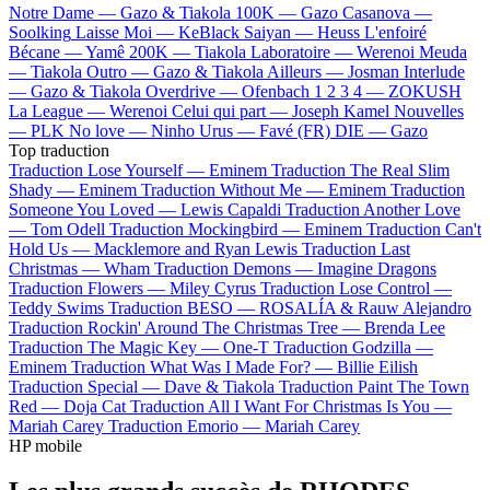
Notre Dame —
Gazo & Tiakola
100K —
Gazo
Casanova —
Soolking
Laisse Moi —
KeBlack
Saiyan —
Heuss L'enfoiré
Bécane —
Yamê
200K —
Tiakola
Laboratoire —
Werenoi
Meuda
—
Tiakola
Outro —
Gazo & Tiakola
Ailleurs —
Josman
Interlude
—
Gazo & Tiakola
Overdrive —
Ofenbach
1 2 3 4 —
ZOKUSH
La League —
Werenoi
Celui qui part —
Joseph Kamel
Nouvelles
—
PLK
No love —
Ninho
Urus —
Favé (FR)
DIE —
Gazo
Top traduction
Traduction Lose Yourself —
Eminem
Traduction The Real Slim
Shady —
Eminem
Traduction Without Me —
Eminem
Traduction
Someone You Loved —
Lewis Capaldi
Traduction Another Love
—
Tom Odell
Traduction Mockingbird —
Eminem
Traduction Can't
Hold Us —
Macklemore and Ryan Lewis
Traduction Last
Christmas —
Wham
Traduction Demons —
Imagine Dragons
Traduction Flowers —
Miley Cyrus
Traduction Lose Control —
Teddy Swims
Traduction BESO —
ROSALÍA & Rauw Alejandro
Traduction Rockin' Around The Christmas Tree —
Brenda Lee
Traduction The Magic Key —
One-T
Traduction Godzilla —
Eminem
Traduction What Was I Made For? —
Billie Eilish
Traduction Special —
Dave & Tiakola
Traduction Paint The Town
Red —
Doja Cat
Traduction All I Want For Christmas Is You —
Mariah Carey
Traduction Emorio —
Mariah Carey
HP mobile