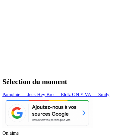
Sélection du moment
Parapluie — Jeck
Hey Bro — Eloïz
ON Y VA — Smily
On aime