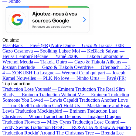
— Ninho
On aime
FlashBack —
Favé (FR)
Notre Dame —
Gazo & Tiakola
100K —
Gazo
Casanova —
Soolking
Laisse Moi —
KeBlack
Saiyan —
Heuss L'enfoiré
Bécane —
Yamê
200K —
Tiakola
Laboratoire —
Werenoi
Meuda —
Tiakola
Outro —
Gazo & Tiakola
Ailleurs —
Josman
Interlude —
Gazo & Tiakola
Overdrive —
Ofenbach
1 2 3
4 —
ZOKUSH
La League —
Werenoi
Celui qui part —
Joseph
Kamel
Nouvelles —
PLK
No love —
Ninho
Urus —
Favé (FR)
Top traduction
Traduction Lose Yourself —
Eminem
Traduction The Real Slim
Shady —
Eminem
Traduction Without Me —
Eminem
Traduction
Someone You Loved —
Lewis Capaldi
Traduction Another Love
—
Tom Odell
Traduction Can't Hold Us —
Macklemore and Ryan
Lewis
Traduction Mockingbird —
Eminem
Traduction Last
Christmas —
Wham
Traduction Demons —
Imagine Dragons
Traduction Flowers —
Miley Cyrus
Traduction Lose Control —
Teddy Swims
Traduction BESO —
ROSALÍA & Rauw Alejandro
Traduction Rockin' Around The Christmas Tree —
Brenda Lee