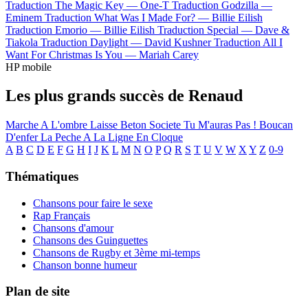
Traduction The Magic Key —
One-T
Traduction Godzilla —
Eminem
Traduction What Was I Made For? —
Billie Eilish
Traduction Emorio —
Billie Eilish
Traduction Special —
Dave &
Tiakola
Traduction Daylight —
David Kushner
Traduction All I
Want For Christmas Is You —
Mariah Carey
HP mobile
Les plus grands succès de Renaud
Marche A L'ombre
Laisse Beton
Societe Tu M'auras Pas !
Boucan
D'enfer
La Peche A La Ligne
En Cloque
A
B
C
D
E
F
G
H
I
J
K
L
M
N
O
P
Q
R
S
T
U
V
W
X
Y
Z
0-9
Thématiques
Chansons pour faire le sexe
Rap Français
Chansons d'amour
Chansons des Guinguettes
Chansons de Rugby et 3ème mi-temps
Chanson bonne humeur
Plan de site