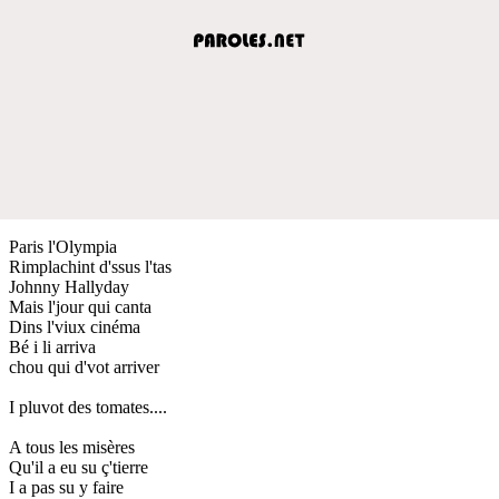
Paris l'Olympia
Rimplachint d'ssus l'tas
Johnny Hallyday
Mais l'jour qui canta
Dins l'viux cinéma
Bé i li arriva
chou qui d'vot arriver
I pluvot des tomates....
A tous les misères
Qu'il a eu su ç'tierre
I a pas su y faire