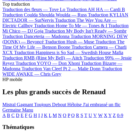
Top traduction
Traduction des fleurs —
Tove Lo
Traduction AH HA —
Cardi B
Traduction Coulda Shoulda Woulda —
Russ
Traduction KYLIAN
DICTADOR —
SurNervis
Traduction The Way You Are —
Electric Callboy
Traduction Home To Me —
Tones & I
Traduction
Mi Chico —
DJ Goja
Traduction My Body Isn't Ready —
Sombr
Traduction Danceteria —
Madonna
Traduction MORNING DEW
(DONK) —
Beyoncé
Traduction Hush —
Muse
Traduction The
Time Of My Life —
Benson Boone
Traduction Camera —
Charli
XCX
Traduction Happiness is So Sad —
Swedish House Mafia
Traduction RMB (Ring My Bell) —
Aitch
Traduction 99% —
Jessie
Reyez
Traduction YOYO —
Don Xhoni
Traduction Bizarre —
Madonna
Traduction Van Cleef Pt 2 —
Malie Donn
Traduction
WIDE AWAKE —
Chris Grey
HP mobile
Les plus grands succès de Renaud
Mistral Gagnant
Toujours Debout
Héloïse
J'ai embrassé un flic
Germaine
Manu
A
B
C
D
E
F
G
H
I
J
K
L
M
N
O
P
Q
R
S
T
U
V
W
X
Y
Z
0-9
Thématiques