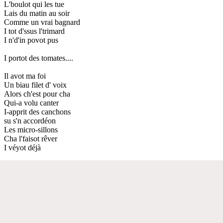
L'boulot qui les tue
Lais du matin au soir
Comme un vrai bagnard
I tot d'ssus l'trimard
I n'd'in povot pus
I portot des tomates....
Il avot ma foi
Un biau filet d' voix
Alors ch'est pour cha
Qui-a volu canter
I-apprit des canchons
su s'n accordéon
Les micro-sillons
Cha l'faisot rêver
I véyot déjà