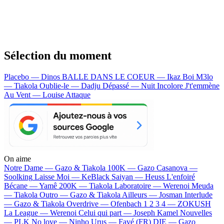
Sélection du moment
Placebo — Dinos
BALLE DANS LE COEUR — Ikaz Boi
M3lo
— Tiakola
Oublie-le — Dadju
Dépassé — Nuit Incolore
J't'emmène
Au Vent — Louise Attaque
On aime
Notre Dame —
Gazo & Tiakola
100K —
Gazo
Casanova —
Soolking
Laisse Moi —
KeBlack
Saiyan —
Heuss L'enfoiré
Bécane —
Yamê
200K —
Tiakola
Laboratoire —
Werenoi
Meuda
—
Tiakola
Outro —
Gazo & Tiakola
Ailleurs —
Josman
Interlude
—
Gazo & Tiakola
Overdrive —
Ofenbach
1 2 3 4 —
ZOKUSH
La League —
Werenoi
Celui qui part —
Joseph Kamel
Nouvelles
—
PLK
No love —
Ninho
Urus —
Favé (FR)
DIE —
Gazo