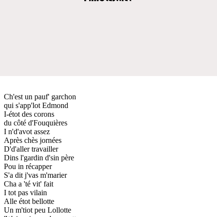
Ch'est un pauf' garchon
qui s'app'lot Edmond
I-étot des corons
du côté d'Fouquières
I n'd'avot assez
Après chès jornées
D'd'aller travailler
Dins l'gardin d'sin père
Pou in récapper
S'a dit j'vas m'marier
Cha a 'té vit' fait
I tot pas vilain
Alle étot bellotte
Un m'tiot peu Lollotte