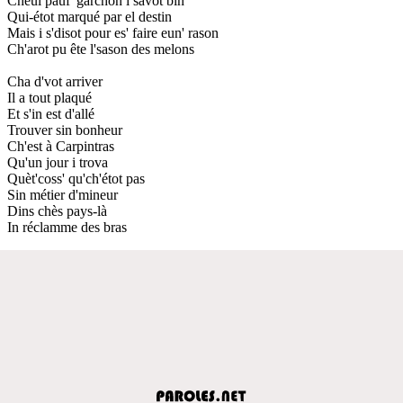
Cheul pauf' garchon i savot bin
Qui-étot marqué par el destin
Mais i s'disot pour es' faire eun' rason
Ch'arot pu ête l'sason des melons
Cha d'vot arriver
Il a tout plaqué
Et s'in est d'allé
Trouver sin bonheur
Ch'est à Carpintras
Qu'un jour i trova
Quèt'coss' qu'ch'étot pas
Sin métier d'mineur
Dins chès pays-là
In réclamme des bras