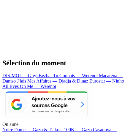
Sélection du moment
DIS-MOI — Guy2Bezbar
Tu Connais — Werenoi
Macarena —
Damso
J'fais Mes Affaires — Djadja & Dinaz
Eurostar — Ninho
All Eyes On Me — Werenoi
On aime
Notre Dame —
Gazo & Tiakola
100K —
Gazo
Casanova —