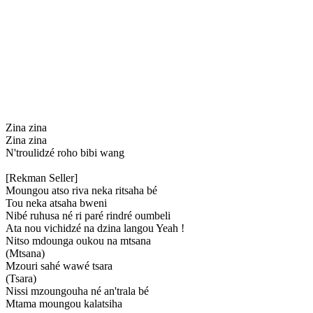
Zina zina
Zina zina
N'troulidzé roho bibi wang
[Rekman Seller]
Moungou atso riva neka ritsaha bé
Tou neka atsaha bweni
Nibé ruhusa né ri paré rindré oumbeli
Ata nou vichidzé na dzina langou Yeah !
Nitso mdounga oukou na mtsana
(Mtsana)
Mzouri sahé wawé tsara
(Tsara)
Nissi mzoungouha né an'trala bé
Mtama moungou kalatsiha