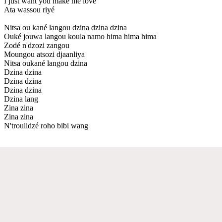
I just want you make me love
Ata wassou riyé
Nitsa ou kané langou dzina dzina dzina
Ouké jouwa langou koula namo hima hima hima
Zodé n'dzozi zangou
Moungou atsozi djaanliya
Nitsa oukané langou dzina
Dzina dzina
Dzina dzina
Dzina dzina
Dzina lang
Zina zina
Zina zina
N'troulidzé roho bibi wang