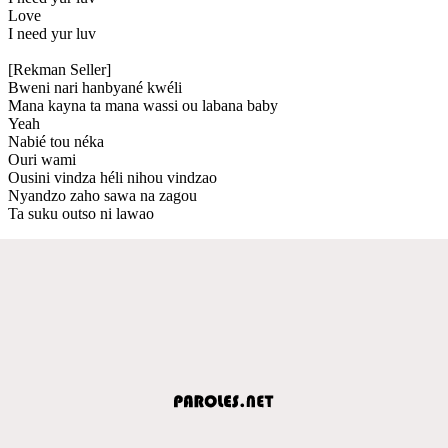
Love
I need yur luv
[Rekman Seller]
Bweni nari hanbyané kwéli
Mana kayna ta mana wassi ou labana baby
Yeah
Nabié tou néka
Ouri wami
Ousini vindza héli nihou vindzao
Nyandzo zaho sawa na zagou
Ta suku outso ni lawao