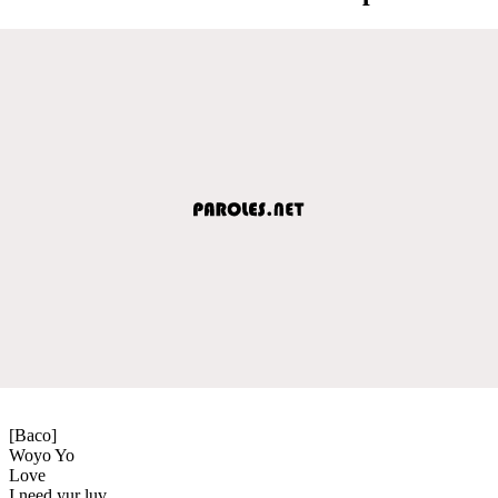
[Baco]
Woyo Yo
Love
I need yur luv