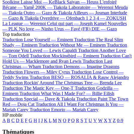
Soolking
Laisse Moi —
KeBlack
Saiyan —
Heuss L'enfoiré
Bécane —
Yamê
200K —
Tiakola
Laboratoire —
Werenoi
Meuda
—
Tiakola
Outro —
Gazo & Tiakola
Ailleurs —
Josman
Interlude
—
Gazo & Tiakola
Overdrive —
Ofenbach
1 2 3 4 —
ZOKUSH
La League —
Werenoi
Celui qui part —
Joseph Kamel
Nouvelles
—
PLK
No love —
Ninho
Urus —
Favé (FR)
DIE —
Gazo
Top traduction
Traduction Lose Yourself —
Eminem
Traduction The Real Slim
Shady —
Eminem
Traduction Without Me —
Eminem
Traduction
Someone You Loved —
Lewis Capaldi
Traduction Another Love
—
Tom Odell
Traduction Mockingbird —
Eminem
Traduction Can't
Hold Us —
Macklemore and Ryan Lewis
Traduction Last
Christmas —
Wham
Traduction Demons —
Imagine Dragons
Traduction Flowers —
Miley Cyrus
Traduction Lose Control —
Teddy Swims
Traduction BESO —
ROSALÍA & Rauw Alejandro
Traduction Rockin' Around The Christmas Tree —
Brenda Lee
Traduction The Magic Key —
One-T
Traduction Godzilla —
Eminem
Traduction What Was I Made For? —
Billie Eilish
Traduction Special —
Dave & Tiakola
Traduction Paint The Town
Red —
Doja Cat
Traduction All I Want For Christmas Is You —
Mariah Carey
Traduction Emorio —
Mariah Carey
HP mobile
A
B
C
D
E
F
G
H
I
J
K
L
M
N
O
P
Q
R
S
T
U
V
W
X
Y
Z
0-9
Thématiques