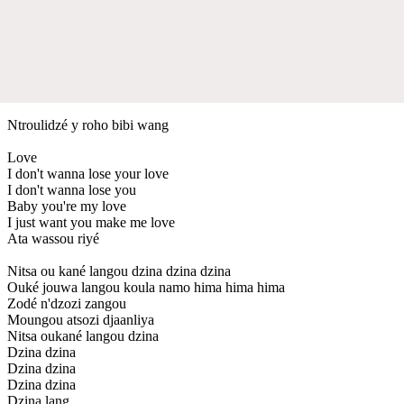
Ntroulidzé y roho bibi wang
Love
I don't wanna lose your love
I don't wanna lose you
Baby you're my love
I just want you make me love
Ata wassou riyé
Nitsa ou kané langou dzina dzina dzina
Ouké jouwa langou koula namo hima hima hima
Zodé n'dzozi zangou
Moungou atsozi djaanliya
Nitsa oukané langou dzina
Dzina dzina
Dzina dzina
Dzina dzina
Dzina lang