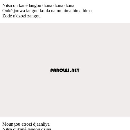
Nitsa ou kané langou dzina dzina dzina
Ouké jouwa langou koula namo hima hima hima
Zodé n'dzozi zangou
Moungou atsozi djaanliya
Nitsa oukané langou dzina