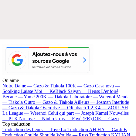
On aime
Notre Dame —
Gazo & Tiakola
100K —
Gazo
Casanova —
Soolking
Laisse Moi —
KeBlack
Saiyan —
Heuss L'enfoiré
Bécane —
Yamê
200K —
Tiakola
Laboratoire —
Werenoi
Meuda
—
Tiakola
Outro —
Gazo & Tiakola
Ailleurs —
Josman
Interlude
—
Gazo & Tiakola
Overdrive —
Ofenbach
1 2 3 4 —
ZOKUSH
La League —
Werenoi
Celui qui part —
Joseph Kamel
Nouvelles
—
PLK
No love —
Ninho
Urus —
Favé (FR)
DIE —
Gazo
Top traduction
Traduction des fleurs —
Tove Lo
Traduction AH HA —
Cardi B
Traduction Coulda Shoulda Woulda —
Russ
Traduction KYLIAN