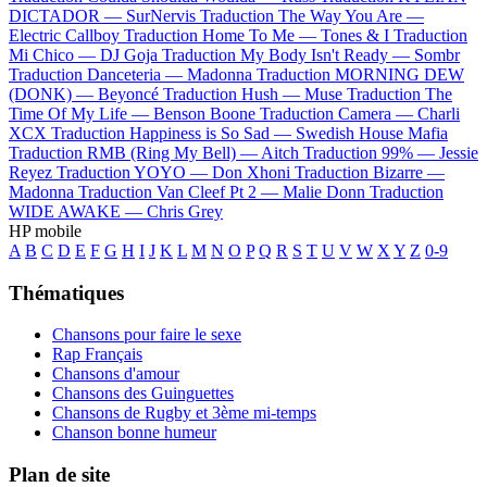
DICTADOR —
SurNervis
Traduction The Way You Are —
Electric Callboy
Traduction Home To Me —
Tones & I
Traduction
Mi Chico —
DJ Goja
Traduction My Body Isn't Ready —
Sombr
Traduction Danceteria —
Madonna
Traduction MORNING DEW
(DONK) —
Beyoncé
Traduction Hush —
Muse
Traduction The
Time Of My Life —
Benson Boone
Traduction Camera —
Charli
XCX
Traduction Happiness is So Sad —
Swedish House Mafia
Traduction RMB (Ring My Bell) —
Aitch
Traduction 99% —
Jessie
Reyez
Traduction YOYO —
Don Xhoni
Traduction Bizarre —
Madonna
Traduction Van Cleef Pt 2 —
Malie Donn
Traduction
WIDE AWAKE —
Chris Grey
HP mobile
A
B
C
D
E
F
G
H
I
J
K
L
M
N
O
P
Q
R
S
T
U
V
W
X
Y
Z
0-9
Thématiques
Chansons pour faire le sexe
Rap Français
Chansons d'amour
Chansons des Guinguettes
Chansons de Rugby et 3ème mi-temps
Chanson bonne humeur
Plan de site