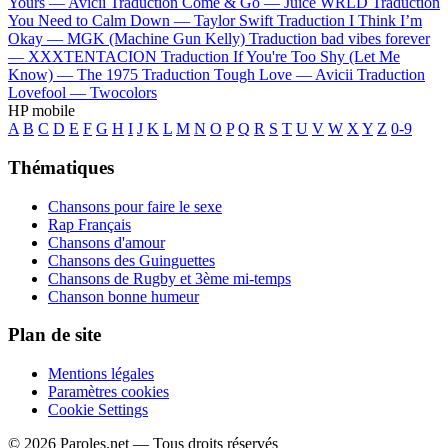
Yours —
Avicii
Traduction Come & Go —
Juice WRLD
Traduction
You Need to Calm Down —
Taylor Swift
Traduction I Think I’m
Okay —
MGK (Machine Gun Kelly)
Traduction bad vibes forever
—
XXXTENTACION
Traduction If You're Too Shy (Let Me
Know) —
The 1975
Traduction Tough Love —
Avicii
Traduction
Lovefool —
Twocolors
HP mobile
A
B
C
D
E
F
G
H
I
J
K
L
M
N
O
P
Q
R
S
T
U
V
W
X
Y
Z
0-9
Thématiques
Chansons pour faire le sexe
Rap Français
Chansons d'amour
Chansons des Guinguettes
Chansons de Rugby et 3ème mi-temps
Chanson bonne humeur
Plan de site
Mentions légales
Paramètres cookies
Cookie Settings
© 2026 Paroles.net — Tous droits réservés