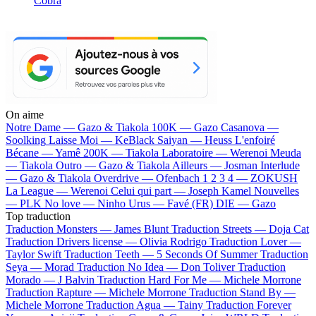
Cobra
On aime
Notre Dame —
Gazo & Tiakola
100K —
Gazo
Casanova —
Soolking
Laisse Moi —
KeBlack
Saiyan —
Heuss L'enfoiré
Bécane —
Yamê
200K —
Tiakola
Laboratoire —
Werenoi
Meuda
—
Tiakola
Outro —
Gazo & Tiakola
Ailleurs —
Josman
Interlude
—
Gazo & Tiakola
Overdrive —
Ofenbach
1 2 3 4 —
ZOKUSH
La League —
Werenoi
Celui qui part —
Joseph Kamel
Nouvelles
—
PLK
No love —
Ninho
Urus —
Favé (FR)
DIE —
Gazo
Top traduction
Traduction Monsters —
James Blunt
Traduction Streets —
Doja Cat
Traduction Drivers license —
Olivia Rodrigo
Traduction Lover —
Taylor Swift
Traduction Teeth —
5 Seconds Of Summer
Traduction
Seya —
Morad
Traduction No Idea —
Don Toliver
Traduction
Morado —
J Balvin
Traduction Hard For Me —
Michele Morrone
Traduction Rapture —
Michele Morrone
Traduction Stand By —
Michele Morrone
Traduction Agua —
Tainy
Traduction Forever