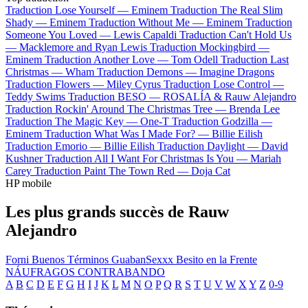
Traduction Lose Yourself —
Eminem
Traduction The Real Slim
Shady —
Eminem
Traduction Without Me —
Eminem
Traduction
Someone You Loved —
Lewis Capaldi
Traduction Can't Hold Us
—
Macklemore and Ryan Lewis
Traduction Mockingbird —
Eminem
Traduction Another Love —
Tom Odell
Traduction Last
Christmas —
Wham
Traduction Demons —
Imagine Dragons
Traduction Flowers —
Miley Cyrus
Traduction Lose Control —
Teddy Swims
Traduction BESO —
ROSALÍA & Rauw Alejandro
Traduction Rockin' Around The Christmas Tree —
Brenda Lee
Traduction The Magic Key —
One-T
Traduction Godzilla —
Eminem
Traduction What Was I Made For? —
Billie Eilish
Traduction Emorio —
Billie Eilish
Traduction Daylight —
David
Kushner
Traduction All I Want For Christmas Is You —
Mariah
Carey
Traduction Paint The Town Red —
Doja Cat
HP mobile
Les plus grands succès de Rauw
Alejandro
Forni
Buenos Términos
GuabanSexxx
Besito en la Frente
NÁUFRAGOS
CONTRABANDO
A
B
C
D
E
F
G
H
I
J
K
L
M
N
O
P
Q
R
S
T
U
V
W
X
Y
Z
0-9