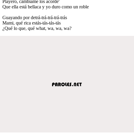
Playero, cámbiame los acorde'
Que ella está bellaca y yo duro como un roble
Guayando por detrá-trá-trá-trá-trás
Mami, qué rica estás-tás-tás-tás
¿Qué lo que, qué what, wa, wa, wa?