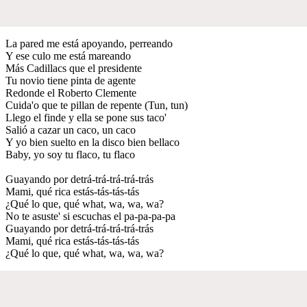
La pared me está apoyando, perreando
Y ese culo me está mareando
Más Cadillacs que el presidente
Tu novio tiene pinta de agente
Redonde el Roberto Clemente
Cuida'o que te pillan de repente (Tun, tun)
Llego el finde y ella se pone sus taco'
Salió a cazar un caco, un caco
Y yo bien suelto en la disco bien bellaco
Baby, yo soy tu flaco, tu flaco
Guayando por detrá-trá-trá-trá-trás
Mami, qué rica estás-tás-tás-tás
¿Qué lo que, qué what, wa, wa, wa?
No te asuste' si escuchas el pa-pa-pa-pa
Guayando por detrá-trá-trá-trá-trás
Mami, qué rica estás-tás-tás-tás
¿Qué lo que, qué what, wa, wa, wa?