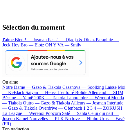
Sélection du moment
J'aime Bien ! — Josman
Pas là — Djadja & Dinaz
Parapluie —
Jeck
Hey Bro — Eloïz
ON Y VA — Smily
On aime
Notre Dame —
Gazo & Tiakola
Casanova —
Soolking
Laisse Moi
—
KeBlack
Saiyan —
Heuss L'enfoiré
Bolide Allemand —
SDM
Bécane —
Yamê
200K —
Tiakola
Laboratoire —
Werenoi
Meuda
—
Tiakola
Outro —
Gazo & Tiakola
Ailleurs —
Josman
Interlude
—
Gazo & Tiakola
Overdrive —
Ofenbach
1 2 3 4 —
ZOKUSH
La League —
Werenoi
Popcorn Salé —
Santa
Celui qui part —
Joseph Kamel
Nouvelles —
PLK
No love —
Ninho
Urus —
Favé
(FR)
Top traduction