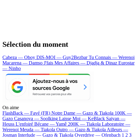
Sélection du moment
Cabeza — Oboy
DIS-MOI — Guy2Bezbar
Tu Connais — Werenoi
Macarena — Damso
J'fais Mes Affaires — Djadja & Dinaz
Eurostar
— Ninho
On aime
FlashBack —
Favé (FR)
Notre Dame —
Gazo & Tiakola
100K —
Gazo
Casanova —
Soolking
Laisse Moi —
KeBlack
Saiyan —
Heuss L'enfoiré
Bécane —
Yamê
200K —
Tiakola
Laboratoire —
Werenoi
Meuda —
Tiakola
Outro —
Gazo & Tiakola
Ailleurs —
Josman
Interlude —
Gazo & Tiakola
Overdrive —
Ofenbach
1 2 3