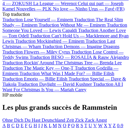
4 —
ZOKUSH
La League —
Werenoi
Celui qui part —
Joseph
Kamel
Nouvelles —
PLK
No love —
Ninho
Urus —
Favé (FR)
Top traduction
Traduction Lose Yourself —
Eminem
Traduction The Real Slim
Shady —
Eminem
Traduction Without Me —
Eminem
Traduction
Someone You Loved —
Lewis Capaldi
Traduction Another Love
—
Tom Odell
Traduction Can't Hold Us —
Macklemore and Ryan
Lewis
Traduction Mockingbird —
Eminem
Traduction Last
Christmas —
Wham
Traduction Demons —
Imagine Dragons
Traduction Flowers —
Miley Cyrus
Traduction Lose Control —
Teddy Swims
Traduction BESO —
ROSALÍA & Rauw Alejandro
Traduction Rockin' Around The Christmas Tree —
Brenda Lee
Traduction The Magic Key —
One-T
Traduction Godzilla —
Eminem
Traduction What Was I Made For? —
Billie Eilish
Traduction Emorio —
Billie Eilish
Traduction Special —
Dave &
Tiakola
Traduction Daylight —
David Kushner
Traduction All I
Want For Christmas Is You —
Mariah Carey
HP mobile
Les plus grands succès de Rammstein
Ohne Dich
Du Hast
Deutschland
Zeit
Zick Zack
Angst
A
B
C
D
E
F
G
H
I
J
K
L
M
N
O
P
Q
R
S
T
U
V
W
X
Y
Z
0-9