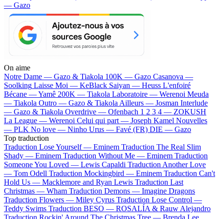
— Gazo
On aime
Notre Dame —
Gazo & Tiakola
100K —
Gazo
Casanova —
Soolking
Laisse Moi —
KeBlack
Saiyan —
Heuss L'enfoiré
Bécane —
Yamê
200K —
Tiakola
Laboratoire —
Werenoi
Meuda
—
Tiakola
Outro —
Gazo & Tiakola
Ailleurs —
Josman
Interlude
—
Gazo & Tiakola
Overdrive —
Ofenbach
1 2 3 4 —
ZOKUSH
La League —
Werenoi
Celui qui part —
Joseph Kamel
Nouvelles
—
PLK
No love —
Ninho
Urus —
Favé (FR)
DIE —
Gazo
Top traduction
Traduction Lose Yourself —
Eminem
Traduction The Real Slim
Shady —
Eminem
Traduction Without Me —
Eminem
Traduction
Someone You Loved —
Lewis Capaldi
Traduction Another Love
—
Tom Odell
Traduction Mockingbird —
Eminem
Traduction Can't
Hold Us —
Macklemore and Ryan Lewis
Traduction Last
Christmas —
Wham
Traduction Demons —
Imagine Dragons
Traduction Flowers —
Miley Cyrus
Traduction Lose Control —
Teddy Swims
Traduction BESO —
ROSALÍA & Rauw Alejandro
Traduction Rockin' Around The Christmas Tree —
Brenda Lee