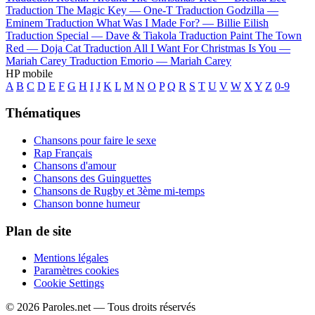
Traduction The Magic Key —
One-T
Traduction Godzilla —
Eminem
Traduction What Was I Made For? —
Billie Eilish
Traduction Special —
Dave & Tiakola
Traduction Paint The Town
Red —
Doja Cat
Traduction All I Want For Christmas Is You —
Mariah Carey
Traduction Emorio —
Mariah Carey
HP mobile
A
B
C
D
E
F
G
H
I
J
K
L
M
N
O
P
Q
R
S
T
U
V
W
X
Y
Z
0-9
Thématiques
Chansons pour faire le sexe
Rap Français
Chansons d'amour
Chansons des Guinguettes
Chansons de Rugby et 3ème mi-temps
Chanson bonne humeur
Plan de site
Mentions légales
Paramètres cookies
Cookie Settings
© 2026 Paroles.net — Tous droits réservés