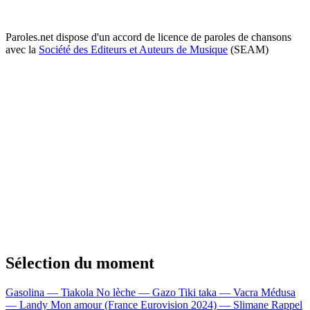
Paroles.net dispose d'un accord de licence de paroles de chansons
avec la
Société des Editeurs et Auteurs de Musique
(SEAM)
Sélection du moment
Gasolina — Tiakola
No lèche — Gazo
Tiki taka — Vacra
Médusa
— Landy
Mon amour (France Eurovision 2024) — Slimane
Rappel