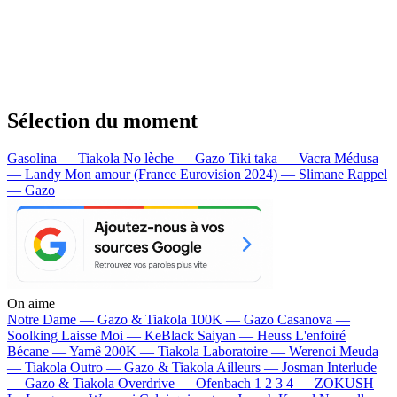
Sélection du moment
Gasolina — Tiakola
No lèche — Gazo
Tiki taka — Vacra
Médusa
— Landy
Mon amour (France Eurovision 2024) — Slimane
Rappel
— Gazo
On aime
Notre Dame —
Gazo & Tiakola
100K —
Gazo
Casanova —
Soolking
Laisse Moi —
KeBlack
Saiyan —
Heuss L'enfoiré
Bécane —
Yamê
200K —
Tiakola
Laboratoire —
Werenoi
Meuda
—
Tiakola
Outro —
Gazo & Tiakola
Ailleurs —
Josman
Interlude
—
Gazo & Tiakola
Overdrive —
Ofenbach
1 2 3 4 —
ZOKUSH