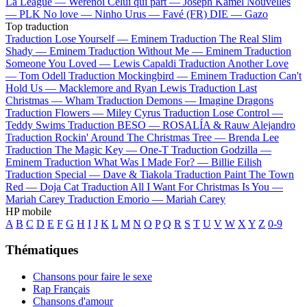
La League —
Werenoi
Celui qui part —
Joseph Kamel
Nouvelles
—
PLK
No love —
Ninho
Urus —
Favé (FR)
DIE —
Gazo
Top traduction
Traduction Lose Yourself —
Eminem
Traduction The Real Slim
Shady —
Eminem
Traduction Without Me —
Eminem
Traduction
Someone You Loved —
Lewis Capaldi
Traduction Another Love
—
Tom Odell
Traduction Mockingbird —
Eminem
Traduction Can't
Hold Us —
Macklemore and Ryan Lewis
Traduction Last
Christmas —
Wham
Traduction Demons —
Imagine Dragons
Traduction Flowers —
Miley Cyrus
Traduction Lose Control —
Teddy Swims
Traduction BESO —
ROSALÍA & Rauw Alejandro
Traduction Rockin' Around The Christmas Tree —
Brenda Lee
Traduction The Magic Key —
One-T
Traduction Godzilla —
Eminem
Traduction What Was I Made For? —
Billie Eilish
Traduction Special —
Dave & Tiakola
Traduction Paint The Town
Red —
Doja Cat
Traduction All I Want For Christmas Is You —
Mariah Carey
Traduction Emorio —
Mariah Carey
HP mobile
A
B
C
D
E
F
G
H
I
J
K
L
M
N
O
P
Q
R
S
T
U
V
W
X
Y
Z
0-9
Thématiques
Chansons pour faire le sexe
Rap Français
Chansons d'amour