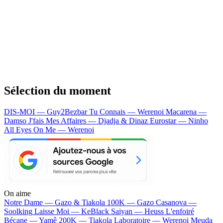
Sélection du moment
DIS-MOI — Guy2Bezbar
Tu Connais — Werenoi
Macarena —
Damso
J'fais Mes Affaires — Djadja & Dinaz
Eurostar — Ninho
All Eyes On Me — Werenoi
On aime
Notre Dame —
Gazo & Tiakola
100K —
Gazo
Casanova —
Soolking
Laisse Moi —
KeBlack
Saiyan —
Heuss L'enfoiré
Bécane —
Yamê
200K —
Tiakola
Laboratoire —
Werenoi
Meuda