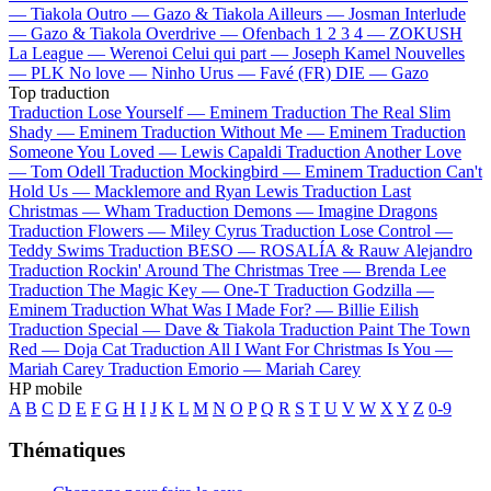
—
Tiakola
Outro —
Gazo & Tiakola
Ailleurs —
Josman
Interlude
—
Gazo & Tiakola
Overdrive —
Ofenbach
1 2 3 4 —
ZOKUSH
La League —
Werenoi
Celui qui part —
Joseph Kamel
Nouvelles
—
PLK
No love —
Ninho
Urus —
Favé (FR)
DIE —
Gazo
Top traduction
Traduction Lose Yourself —
Eminem
Traduction The Real Slim
Shady —
Eminem
Traduction Without Me —
Eminem
Traduction
Someone You Loved —
Lewis Capaldi
Traduction Another Love
—
Tom Odell
Traduction Mockingbird —
Eminem
Traduction Can't
Hold Us —
Macklemore and Ryan Lewis
Traduction Last
Christmas —
Wham
Traduction Demons —
Imagine Dragons
Traduction Flowers —
Miley Cyrus
Traduction Lose Control —
Teddy Swims
Traduction BESO —
ROSALÍA & Rauw Alejandro
Traduction Rockin' Around The Christmas Tree —
Brenda Lee
Traduction The Magic Key —
One-T
Traduction Godzilla —
Eminem
Traduction What Was I Made For? —
Billie Eilish
Traduction Special —
Dave & Tiakola
Traduction Paint The Town
Red —
Doja Cat
Traduction All I Want For Christmas Is You —
Mariah Carey
Traduction Emorio —
Mariah Carey
HP mobile
A
B
C
D
E
F
G
H
I
J
K
L
M
N
O
P
Q
R
S
T
U
V
W
X
Y
Z
0-9
Thématiques