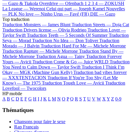
—
Gazo & Tiakola
Overdrive —
Ofenbach
1 2 3 4 —
ZOKUSH
La League —
Werenoi
Celui qui part —
Joseph Kamel
Nouvelles
—
PLK
No love —
Ninho
Urus —
Favé (FR)
DIE —
Gazo
Top traduction
Traduction Monsters —
James Blunt
Traduction Streets —
Doja Cat
Traduction Drivers license —
Olivia Rodrigo
Traduction Lover —
Taylor Swift
Traduction Teeth —
5 Seconds Of Summer
Traduction
Seya —
Morad
Traduction No Idea —
Don Toliver
Traduction
Morado —
J Balvin
Traduction Hard For Me —
Michele Morrone
Traduction Rapture —
Michele Morrone
Traduction Stand By —
Michele Morrone
Traduction Agua —
Tainy
Traduction Forever
Yours —
Avicii
Traduction Come & Go —
Juice WRLD
Traduction
You Need to Calm Down —
Taylor Swift
Traduction I Think I’m
Okay —
MGK (Machine Gun Kelly)
Traduction bad vibes forever
—
XXXTENTACION
Traduction If You're Too Shy (Let Me
Know) —
The 1975
Traduction Tough Love —
Avicii
Traduction
Lovefool —
Twocolors
HP mobile
A
B
C
D
E
F
G
H
I
J
K
L
M
N
O
P
Q
R
S
T
U
V
W
X
Y
Z
0-9
Thématiques
Chansons pour faire le sexe
Rap Français