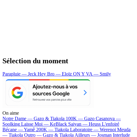
Sélection du moment
Parapluie — Jeck
Hey Bro — Eloïz
ON Y VA — Smily
On aime
Notre Dame —
Gazo & Tiakola
100K —
Gazo
Casanova —
Soolking
Laisse Moi —
KeBlack
Saiyan —
Heuss L'enfoiré
Bécane —
Yamê
200K —
Tiakola
Laboratoire —
Werenoi
Meuda
—
Tiakola
Outro —
Gazo & Tiakola
Ailleurs —
Josman
Interlude