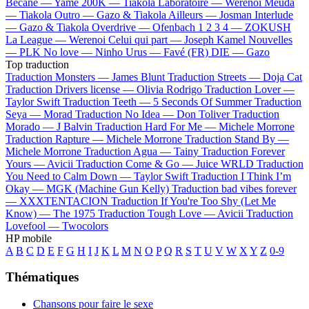
Bécane —
Yamê
200K —
Tiakola
Laboratoire —
Werenoi
Meuda
—
Tiakola
Outro —
Gazo & Tiakola
Ailleurs —
Josman
Interlude
—
Gazo & Tiakola
Overdrive —
Ofenbach
1 2 3 4 —
ZOKUSH
La League —
Werenoi
Celui qui part —
Joseph Kamel
Nouvelles
—
PLK
No love —
Ninho
Urus —
Favé (FR)
DIE —
Gazo
Top traduction
Traduction Monsters —
James Blunt
Traduction Streets —
Doja Cat
Traduction Drivers license —
Olivia Rodrigo
Traduction Lover —
Taylor Swift
Traduction Teeth —
5 Seconds Of Summer
Traduction
Seya —
Morad
Traduction No Idea —
Don Toliver
Traduction
Morado —
J Balvin
Traduction Hard For Me —
Michele Morrone
Traduction Rapture —
Michele Morrone
Traduction Stand By —
Michele Morrone
Traduction Agua —
Tainy
Traduction Forever
Yours —
Avicii
Traduction Come & Go —
Juice WRLD
Traduction
You Need to Calm Down —
Taylor Swift
Traduction I Think I’m
Okay —
MGK (Machine Gun Kelly)
Traduction bad vibes forever
—
XXXTENTACION
Traduction If You're Too Shy (Let Me
Know) —
The 1975
Traduction Tough Love —
Avicii
Traduction
Lovefool —
Twocolors
HP mobile
A
B
C
D
E
F
G
H
I
J
K
L
M
N
O
P
Q
R
S
T
U
V
W
X
Y
Z
0-9
Thématiques
Chansons pour faire le sexe