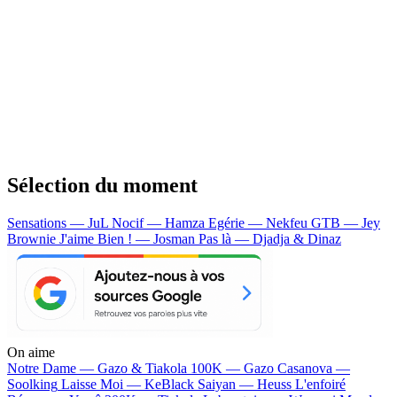
Sélection du moment
Sensations — JuL
Nocif — Hamza
Egérie — Nekfeu
GTB — Jey
Brownie
J'aime Bien ! — Josman
Pas là — Djadja & Dinaz
On aime
Notre Dame —
Gazo & Tiakola
100K —
Gazo
Casanova —
Soolking
Laisse Moi —
KeBlack
Saiyan —
Heuss L'enfoiré