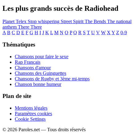
Les plus grands succès de Radiohead
Planet Telex
Stop whispering
Street Spirit
The Bends
The national
anthem
There There
A
B
C
D
E
F
G
H
I
J
K
L
M
N
O
P
Q
R
S
T
U
V
W
X
Y
Z
0-9
Thématiques
Chansons pour faire le sexe
Rap Français
Chansons d'amour
Chansons des Guinguettes
Chansons de Rugby et 3ème mi-temps
Chanson bonne humeur
Plan de site
Mentions légales
Paramètres cookies
Cookie Settings
© 2026 Paroles.net — Tous droits réservés