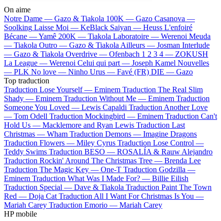
On aime
Notre Dame —
Gazo & Tiakola
100K —
Gazo
Casanova —
Soolking
Laisse Moi —
KeBlack
Saiyan —
Heuss L'enfoiré
Bécane —
Yamê
200K —
Tiakola
Laboratoire —
Werenoi
Meuda
—
Tiakola
Outro —
Gazo & Tiakola
Ailleurs —
Josman
Interlude
—
Gazo & Tiakola
Overdrive —
Ofenbach
1 2 3 4 —
ZOKUSH
La League —
Werenoi
Celui qui part —
Joseph Kamel
Nouvelles
—
PLK
No love —
Ninho
Urus —
Favé (FR)
DIE —
Gazo
Top traduction
Traduction Lose Yourself —
Eminem
Traduction The Real Slim
Shady —
Eminem
Traduction Without Me —
Eminem
Traduction
Someone You Loved —
Lewis Capaldi
Traduction Another Love
—
Tom Odell
Traduction Mockingbird —
Eminem
Traduction Can't
Hold Us —
Macklemore and Ryan Lewis
Traduction Last
Christmas —
Wham
Traduction Demons —
Imagine Dragons
Traduction Flowers —
Miley Cyrus
Traduction Lose Control —
Teddy Swims
Traduction BESO —
ROSALÍA & Rauw Alejandro
Traduction Rockin' Around The Christmas Tree —
Brenda Lee
Traduction The Magic Key —
One-T
Traduction Godzilla —
Eminem
Traduction What Was I Made For? —
Billie Eilish
Traduction Special —
Dave & Tiakola
Traduction Paint The Town
Red —
Doja Cat
Traduction All I Want For Christmas Is You —
Mariah Carey
Traduction Emorio —
Mariah Carey
HP mobile