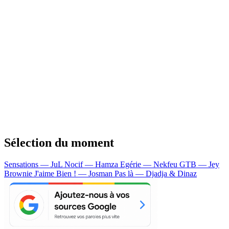
Sélection du moment
Sensations — JuL
Nocif — Hamza
Egérie — Nekfeu
GTB — Jey
Brownie
J'aime Bien ! — Josman
Pas là — Djadja & Dinaz