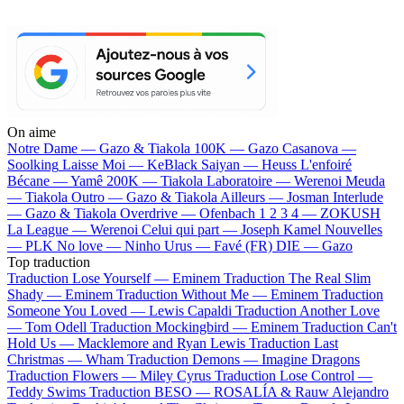
On aime
Notre Dame —
Gazo & Tiakola
100K —
Gazo
Casanova —
Soolking
Laisse Moi —
KeBlack
Saiyan —
Heuss L'enfoiré
Bécane —
Yamê
200K —
Tiakola
Laboratoire —
Werenoi
Meuda
—
Tiakola
Outro —
Gazo & Tiakola
Ailleurs —
Josman
Interlude
—
Gazo & Tiakola
Overdrive —
Ofenbach
1 2 3 4 —
ZOKUSH
La League —
Werenoi
Celui qui part —
Joseph Kamel
Nouvelles
—
PLK
No love —
Ninho
Urus —
Favé (FR)
DIE —
Gazo
Top traduction
Traduction Lose Yourself —
Eminem
Traduction The Real Slim
Shady —
Eminem
Traduction Without Me —
Eminem
Traduction
Someone You Loved —
Lewis Capaldi
Traduction Another Love
—
Tom Odell
Traduction Mockingbird —
Eminem
Traduction Can't
Hold Us —
Macklemore and Ryan Lewis
Traduction Last
Christmas —
Wham
Traduction Demons —
Imagine Dragons
Traduction Flowers —
Miley Cyrus
Traduction Lose Control —
Teddy Swims
Traduction BESO —
ROSALÍA & Rauw Alejandro