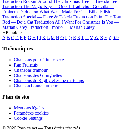
Traduction Rockin' Around The Christmas Tree —
Brenda Lee
Traduction The Magic Key —
One-T
Traduction Godzilla —
Eminem
Traduction What Was I Made For? —
Billie Eilish
Traduction Special —
Dave & Tiakola
Traduction Paint The Town
Red —
Doja Cat
Traduction All I Want For Christmas Is You —
Mariah Carey
Traduction Emorio —
Mariah Carey
HP mobile
A
B
C
D
E
F
G
H
I
J
K
L
M
N
O
P
Q
R
S
T
U
V
W
X
Y
Z
0-9
Thématiques
Chansons pour faire le sexe
Rap Français
Chansons d'amour
Chansons des Guinguettes
Chansons de Rugby et 3ème mi-temps
Chanson bonne humeur
Plan de site
Mentions légales
Paramètres cookies
Cookie Settings
© 2026 Paroles.net — Tous droits réservés