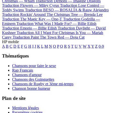
Christmas —
Wham
Traduction Demons —
Imagine Dragons
Traduction Flowers —
Miley Cyrus
Traduction Lose Control —
Teddy Swims
Traduction BESO —
ROSALÍA & Rauw Alejandro
Traduction Rockin' Around The Christmas Tree —
Brenda Lee
Traduction The Magic Key —
One-T
Traduction Godzilla —
Eminem
Traduction What Was I Made For? —
Billie Eilish
Traduction Emorio —
Billie Eilish
Traduction Daylight —
David
Kushner
Traduction All I Want For Christmas Is You —
Mariah
Carey
Traduction Paint The Town Red —
Doja Cat
HP mobile
A
B
C
D
E
F
G
H
I
J
K
L
M
N
O
P
Q
R
S
T
U
V
W
X
Y
Z
0-9
Thématiques
Chansons pour faire le sexe
Rap Français
Chansons d'amour
Chansons des Guinguettes
Chansons de Rugby et 3ème mi-temps
Chanson bonne humeur
Plan de site
Mentions légales
Paramètres cookies