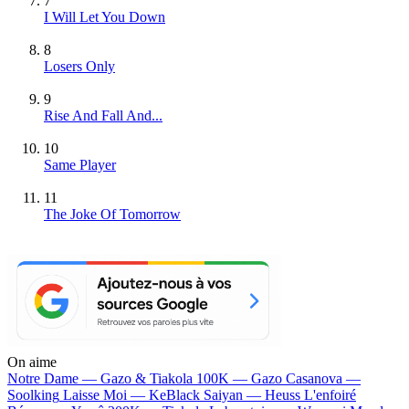
7
I Will Let You Down
8
Losers Only
9
Rise And Fall And...
10
Same Player
11
The Joke Of Tomorrow
On aime
Notre Dame —
Gazo & Tiakola
100K —
Gazo
Casanova —
Soolking
Laisse Moi —
KeBlack
Saiyan —
Heuss L'enfoiré