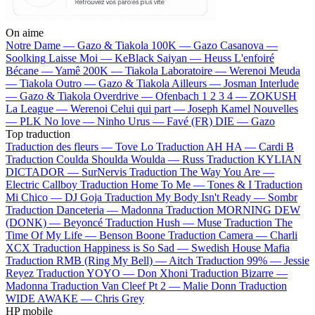
On aime
Notre Dame —
Gazo & Tiakola
100K —
Gazo
Casanova —
Soolking
Laisse Moi —
KeBlack
Saiyan —
Heuss L'enfoiré
Bécane —
Yamê
200K —
Tiakola
Laboratoire —
Werenoi
Meuda
—
Tiakola
Outro —
Gazo & Tiakola
Ailleurs —
Josman
Interlude
—
Gazo & Tiakola
Overdrive —
Ofenbach
1 2 3 4 —
ZOKUSH
La League —
Werenoi
Celui qui part —
Joseph Kamel
Nouvelles
—
PLK
No love —
Ninho
Urus —
Favé (FR)
DIE —
Gazo
Top traduction
Traduction des fleurs —
Tove Lo
Traduction AH HA —
Cardi B
Traduction Coulda Shoulda Woulda —
Russ
Traduction KYLIAN
DICTADOR —
SurNervis
Traduction The Way You Are —
Electric Callboy
Traduction Home To Me —
Tones & I
Traduction
Mi Chico —
DJ Goja
Traduction My Body Isn't Ready —
Sombr
Traduction Danceteria —
Madonna
Traduction MORNING DEW
(DONK) —
Beyoncé
Traduction Hush —
Muse
Traduction The
Time Of My Life —
Benson Boone
Traduction Camera —
Charli
XCX
Traduction Happiness is So Sad —
Swedish House Mafia
Traduction RMB (Ring My Bell) —
Aitch
Traduction 99% —
Jessie
Reyez
Traduction YOYO —
Don Xhoni
Traduction Bizarre —
Madonna
Traduction Van Cleef Pt 2 —
Malie Donn
Traduction
WIDE AWAKE —
Chris Grey
HP mobile