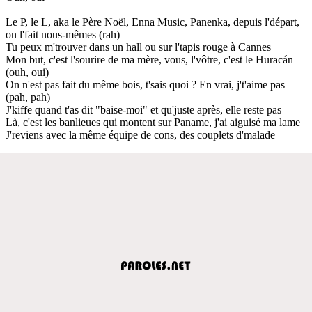
Le P, le L, aka le Père Noël, Enna Music, Panenka, depuis l'départ,
on l'fait nous-mêmes (rah)
Tu peux m'trouver dans un hall ou sur l'tapis rouge à Cannes
Mon but, c'est l'sourire de ma mère, vous, l'vôtre, c'est le Huracán
(ouh, oui)
On n'est pas fait du même bois, t'sais quoi ? En vrai, j't'aime pas
(pah, pah)
J'kiffe quand t'as dit "baise-moi" et qu'juste après, elle reste pas
Là, c'est les banlieues qui montent sur Paname, j'ai aiguisé ma lame
J'reviens avec la même équipe de cons, des couplets d'malade