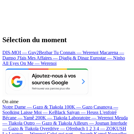
Sélection du moment
DIS-MOI — Guy2Bezbar
Tu Connais — Werenoi
Macarena —
Damso
J'fais Mes Affaires — Djadja & Dinaz
Eurostar — Ninho
All Eyes On Me — Werenoi
On aime
Notre Dame —
Gazo & Tiakola
100K —
Gazo
Casanova —
Soolking
Laisse Moi —
KeBlack
Saiyan —
Heuss L'enfoiré
Bécane —
Yamê
200K —
Tiakola
Laboratoire —
Werenoi
Meuda
—
Tiakola
Outro —
Gazo & Tiakola
Ailleurs —
Josman
Interlude
—
Gazo & Tiakola
Overdrive —
Ofenbach
1 2 3 4 —
ZOKUSH
La League —
Werenoi
Celui qui part —
Joseph Kamel
Nouvelles