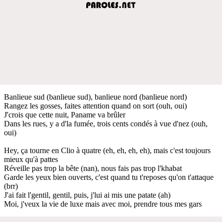
Banlieue sud (banlieue sud), banlieue nord (banlieue nord)
Rangez les gosses, faites attention quand on sort (ouh, oui)
J'crois que cette nuit, Paname va brûler
Dans les rues, y a d'la fumée, trois cents condés à vue d'nez (ouh,
oui)
Hey, ça tourne en Clio à quatre (eh, eh, eh, eh), mais c'est toujours
mieux qu'à pattes
Réveille pas trop la bête (nan), nous fais pas trop l'khabat
Garde les yeux bien ouverts, c'est quand tu t'reposes qu'on t'attaque
(brr)
J'ai fait l'gentil, gentil, puis, j'lui ai mis une patate (ah)
Moi, j'veux la vie de luxe mais avec moi, prendre tous mes gars