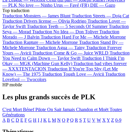
—
PLK
No love —
Ninho
Urus —
Favé (FR)
DIE —
Gazo
Top traduction
Traduction Monsters —
James Blunt
Traduction Streets —
Doja Cat
Traduction Drivers license —
Olivia Rodrigo
Traduction Lover —
Taylor Swift
Traduction Teeth —
5 Seconds Of Summer
Traduction
Seya —
Morad
Traduction No Idea —
Don Toliver
Traduction
Morado —
J Balvin
Traduction Hard For Me —
Michele Morrone
Traduction Rapture —
Michele Morrone
Traduction Stand By —
Michele Morrone
Traduction Agua —
Tainy
Traduction Forever
Yours —
Avicii
Traduction Come & Go —
Juice WRLD
Traduction
You Need to Calm Down —
Taylor Swift
Traduction I Think I’m
Okay —
MGK (Machine Gun Kelly)
Traduction bad vibes forever
—
XXXTENTACION
Traduction If You're Too Shy (Let Me
Know) —
The 1975
Traduction Tough Love —
Avicii
Traduction
Lovefool —
Twocolors
HP mobile
Les plus grands succès de PLK
C'est Mort
Bénef
Pilote
On Sait Jamais
Chandon et Moët
Toutes
Générations
A
B
C
D
E
F
G
H
I
J
K
L
M
N
O
P
Q
R
S
T
U
V
W
X
Y
Z
0-9
Thématiques